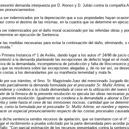
 presentó demanda interpuesta por D. Alonso y D. Julián contra la com
ntes pronunciamientos:
 a ser indemnizados por la depreciación que a sus propiedades hayan ocasiona
sí como el destino de las mismas, en la cuantía que se determine en ejecuc
a ser indemnizados por el daño moral ocasionado por las referidas obras y po
etermine en ejecución de Sentencia.
las medidas necesarias para evitar la continuación del daño, eliminando, o r
truida."
imera Instancia nº 1 de Avilés, dando lugar a los autos nº 24/98 de juicio d
estó a la demanda planteando las excepciones de defecto legal en el modo de
iva de la demandada, incompetencia de jurisdicción y falta de litisconsorcio
 la que se resolviera sobre las excepciones alegadas y, de no ser así, se des
e costas a los demandantes por su manifiesta temeridad y mala fe.
ido por sus trámites, el Ilmo. Sr. Magistrado-Juez del mencionado Juzgado di
ndo parcialmente la demanda formulada por el procurador Sr. Muñiz Artime, e
ondenar y condeno a la citada demandada al cese en la utilización del nuevo t
rtir de la firmeza de la presente resolución no ejecuta las obras necesarias p
a presente resolución. Igualmente se condena a la demandada a abonar a Don
ta y siete hasta el cese de las inmisiones nocivas, cantidad que se determin
te, como la formulada por el procurador Sr. Muñiz Artime, en nombre y repres
hacer un especial pronunciamiento respecto de las costas procesales causada
 dicha sentencia sendos recursos de apelación, que se tramitaron con el nº 
egar el recibimiento a prueba solicitado por la parte demandada pero acordar p
 fallo: "Con parcial estimación de los recursos presentados contra la sentenc