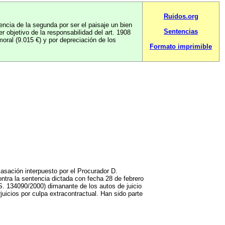
Ruidos.org
encia de la segunda por ser el paisaje un bien
Sentencias
er objetivo de la responsabilidad del art. 1908
ral (9.015 €) y por depreciación de los
Formato imprimible
asación interpuesto por el Procurador D.
a la sentencia dictada con fecha 28 de febrero
S. 134090/2000) dimanante de los autos de juicio
uicios por culpa extracontractual. Han sido parte