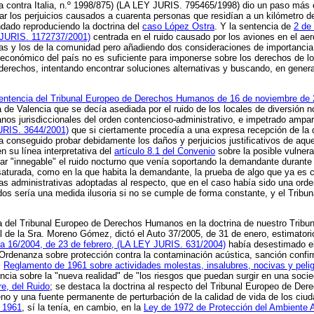
a contra Italia, n.º 1998/875) (LA LEY JURIS. 795465/1998) dio un paso más e
r los perjuicios causados a cuarenta personas que residían a un kilómetro de
ndado reproduciendo la doctrina del
caso López Ostra
. Y la sentencia de
2 de
 JURIS. 1172737/2001)
centrada en el ruido causado por los aviones en el aero
sonas y los de la comunidad pero añadiendo dos consideraciones de importancia
r económico del país no es suficiente para imponerse sobre los derechos de 
 derechos, intentando encontrar soluciones alternativas y buscando, en gener
entencia del Tribunal Europeo de Derechos Humanos de 16 de noviembre de
de Valencia que se decía asediada por el ruido de los locales de diversión no
os jurisdiccionales del orden contencioso-administrativo, e impetrado ampar
URIS. 3644/2001)
que si ciertamente procedía a una expresa recepción de la d
onseguido probar debidamente los daños y perjuicios justificativos de aquel
 su línea interpretativa del
artículo 8.1 del Convenio
sobre la posible vulnera
erar "innegable" el ruido nocturno que venía soportando la demandante durante 
turada, como en la que habita la demandante, la prueba de algo que ya es co
idas administrativas adoptadas al respecto, que en el caso había sido una orde
dos sería una medida ilusoria si no se cumple de forma constante, y el Tribun
a del Tribunal Europeo de Derechos Humanos en la doctrina de nuestro Tribuna
 de la Sra. Moreno Gómez, dictó el Auto 37/2005, de 31 de enero, estimatorio 
a 16/2004, de 23 de febrero, (LA LEY JURIS. 631/2004)
había desestimado el 
rdenanza sobre protección contra la contaminación acústica, sanción confirma
l
Reglamento de 1961 sobre actividades molestas, insalubres, nocivas y peli
ncia sobre la "nueva realidad" de "los riesgos que puedan surgir en una soc
e, del Ruido
; se destaca la doctrina al respecto del Tribunal Europeo de Der
eno y una fuente permanente de perturbación de la calidad de vida de los ci
 1961
, sí la tenía, en cambio, en la
Ley de 1972 de Protección del Ambiente 