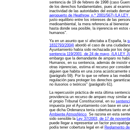
sentencia de 19 de febrero de 1998 (caso Guerr
de los derechos fundamentales, pues al examina
inactividad de las autoridades del estado dema
aeropuerto de Heathrow, n.º 2001/567) (LA LEY
justo equilibrio entre los intereses de las per
medioambiental, la mera referencia al bienesta
hasta donde sea posible, la injerencia en estos
humanos".
Ya en un asunto que sí afectaba a España, la
s
1832793/2004)
abordó el caso de una ciudadana 
Ayuntamiento había sido rechazada por los órgan
sentencia 119/2001, de 24 de mayo, (LA LEY J
embargo que la demandante de amparo no había c
Humanos, en su sentencia, además de insistir en
otras injerencias, estima el recurso por consid
alguien que habita en una zona acústicamente sa
(parágrafo 59). Por lo que se refiere a las med
regulación para proteger los derechos garantiza
no ilusorios o teóricos" (parágrafo 61).
La repercusión práctica de esta última sentenci
providencia un recurso de amparo muy similar al
el propio Tribunal Constitucional, en su
sentenci
impuesta por el Ayuntamiento con base en una O
que dicha Ordenanza tenía cobertura tanto en e
Ambiente Atmosférico
. Se razona en esta sente
sido sensible la
Ley 37/2003, de 17 de noviembr
puede llegar a representar un factor psicopatóg
podía tener cobertura legal en el
Reglamento de