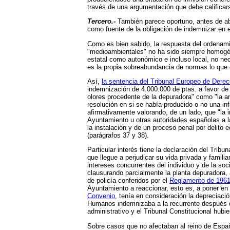
través de una argumentación que debe calificar
Tercero.-
También parece oportuno, antes de abo
como fuente de la obligación de indemnizar en el
Como es bien sabido, la respuesta del ordenami
"medioambientales" no ha sido siempre homogé
estatal como autonómico e incluso local, no ne
es la propia sobreabundancia de normas lo que d
Así,
la sentencia del Tribunal Europeo de Der
indemnización de 4.000.000 de ptas. a favor de 
olores procedente de la depuradora" como "la an
resolución en si se había producido o no una in
afirmativamente valorando, de un lado, que "la i
Ayuntamiento u otras autoridades españolas a la
la instalación y de un proceso penal por delito
(parágrafos 37 y 38).
Particular interés tiene la declaración del Tribu
que llegue a perjudicar su vida privada y famili
intereses concurrentes del individuo y de la soc
clausurando parcialmente la planta depuradora, 
de policía conferidos por el
Reglamento de 1961 
Ayuntamiento a reaccionar, esto es, a poner en p
Convenio
, tenía en consideración la depreciaci
Humanos indemnizaba a la recurrente después de
administrativo y el Tribunal Constitucional hubi
Sobre casos que no afectaban al reino de Españ