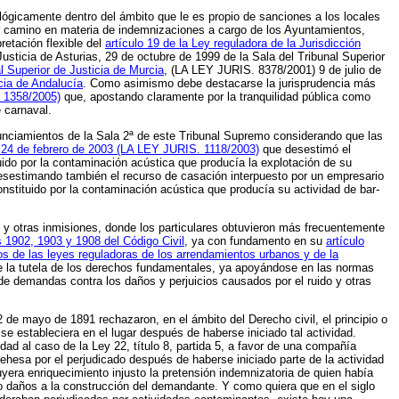
lógicamente dentro del ámbito que le es propio de sanciones a los locales
ir camino en materia de indemnizaciones a cargo de los Ayuntamientos,
etación flexible del
artículo 19 de la Ley reguladora de la Jurisdicción
usticia de Asturias, 29 de octubre de 1999 de la Sala del Tribunal Superior
l Superior de Justicia de Murcia
, (LA LEY JURIS. 8378/2001) 9 de julio de
cia de Andalucía
. Como asimismo debe destacarse la jurisprudencia más
. 1358/2005)
que, apostando claramente por la tranquilidad pública como
 carnaval.
nunciamientos de la Sala 2ª de este Tribunal Supremo considerando que las
 24 de febrero de 2003 (LA LEY JURIS. 1118/2003)
que desestimó el
tuido por la contaminación acústica que producía la explotación de su
sestimando también el recurso de casación interpuesto por un empresario
onstituido por la contaminación acústica que producía su actividad de bar-
os y otras inmisiones, donde los particulares obtuvieron más frecuentemente
s 1902, 1903 y 1908 del Código Civil
, ya con fundamento en su
artículo
os de las leyes reguladoras de los arrendamientos urbanos y de la
te la tutela de los derechos fundamentales, ya apoyándose en las normas
 de demandas contra los daños y perjuicios causados por el ruido y otras
 de mayo de 1891 rechazaron, en el ámbito del Derecho civil, el principio o
e estableciera en el lugar después de haberse iniciado tal actividad.
dad al caso de la Ley 22, título 8, partida 5, a favor de una compañía
ehesa por el perjudicado después de haberse iniciado parte de la actividad
uyera enriquecimiento injusto la pretensión indemnizatoria de quien había
 daños a la construcción del demandante. Y como quiera que en el siglo