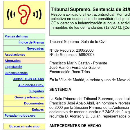
Tribunal Supremo. Sentencia de 31/0
Responsabilidad civil extracontractual: Por rui
colectivo no susceptible de constituir el objeto
CC y derecho a indemnización aunque la activi
inmuebles de los demandantes (12.020 €).
[Co
Tribunal Supremo. Sala de lo Civil
Nº de Recurso: 2300/2000
Nº de Sentencia: 589/2007
Francisco Marín Castán - Ponente
José Ramón Ferrándiz Gabriel
Encarnación Roca Trías
En la Villa de Madrid, a treinta y uno de Mayo d
SENTENCIA
La Sala Primera del Tribunal Supremo, constitui
Francisco José Abajo Abril, en nombre y rep
de 2000 por la Sección Primera de la Audiencia
declarativo de menor cuantía n.º 24/98 del Juzg
recurrida D. Alonso y D. Julián, representados p
ANTECEDENTES DE HECHO