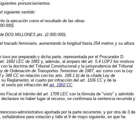
siguientes pronunciamientos:
siguiente sentido:
to la ejecución como el resultado de las obras
00.000).
ad de DOS MILLONES pts. (2.000.000).
l trazado ferroviario, aumentando la longitud hasta 254 metros y su altura
 tuvo por preparado y dicha parte, representada por el Procurador D.
l art. 1692 LEC de 1881
y, además, al amparo del
art. 5.4 LOPJ los motivos
con la doctrina del Tribunal Constitucional y la jurisprudencia del Tribunal
ey de Ordenación de Transportes Terrestres de 1987
, así como con la
Ley
48 y 349 CC
en relación con los
arts. 168.1.b) de la citada Ley de
 su Reglamento; el cuarto por infracción del
art. 1106 CC
y de la
 el sexto por infracción del
art. 1902 CC
.
io Fiscal el trámite del
art. 1709 LEC
con la fórmula de "visto" y admitido
declarase no haber lugar al recurso, se confirmara la sentencia recurrida y
tencioso-administrativo aportada por la parte recurrente, y por otra de 3 de
a, señalándose para votación y fallo el 9 de mayo siguiente, en que ha