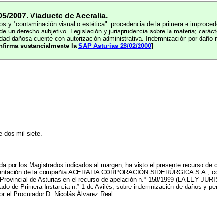
5/2007. Viaducto de Aceralia.
dos y "contaminación visual o estética"; procedencia de la primera e improced
 de un derecho subjetivo. Legislación y jurisprudencia sobre la materia; caráct
dad dañosa cuente con autorización administrativa. Indemnización por daño mo
nfirma sustancialmente la
SAP Asturias 28/02/2000
]
e dos mil siete.
da por los Magistrados indicados al margen, ha visto el presente recurso de c
resentación de la compañía ACERALIA CORPORACIÓN SIDERÚRGICA S.A., contr
 Provincial de Asturias en el recurso de apelación n.º 158/1999 (LA LEY JURI
ado de Primera Instancia n.º 1 de Avilés, sobre indemnización de daños y perj
or el Procurador D. Nicolás Álvarez Real.