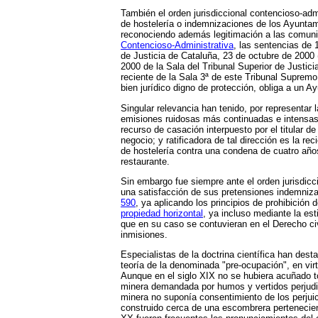
También el orden jurisdiccional contencioso-adm
de hostelería o indemnizaciones de los Ayuntam
reconociendo además legitimación a las comunid
Contencioso-Administrativa
, las sentencias de 
de Justicia de Cataluña, 23 de octubre de 200
2000 de la Sala del Tribunal Superior de Justic
reciente de la Sala 3ª de este Tribunal Supremo
bien jurídico digno de protección, obliga a un 
Singular relevancia han tenido, por representar
emisiones ruidosas más continuadas e intensas p
recurso de casación interpuesto por el titular 
negocio; y ratificadora de tal dirección es la re
de hostelería contra una condena de cuatro años
restaurante.
Sin embargo fue siempre ante el orden jurisdicc
una satisfacción de sus pretensiones indemnizat
590
, ya aplicando los principios de prohibición
propiedad horizontal
, ya incluso mediante la es
que en su caso se contuvieran en el Derecho civ
inmisiones.
Especialistas de la doctrina científica han des
teoría de la denominada "pre-ocupación", en vir
Aunque en el siglo XIX no se hubiera acuñado tod
minera demandada por humos y vertidos perjudici
minera no suponía consentimiento de los perjuic
construido cerca de una escombrera pertenecien