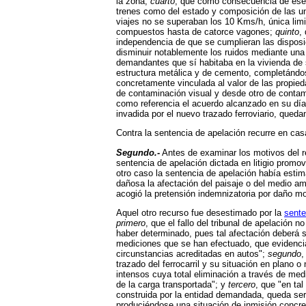
la zona;
cuarto
, que como consecuencia de ese nu
trenes como del estado y composición de las uni
viajes no se superaban los 10 Kms/h, única limi
compuestos hasta de catorce vagones;
quinto
,
independencia de que se cumplieran las disposi
disminuir notablemente los ruidos mediante una 
demandantes que sí habitaba en la vivienda de s
estructura metálica y de cemento, completándos
concretamente vinculada al valor de las propie
de contaminación visual y desde otro de conta
como referencia el acuerdo alcanzado en su día 
invadida por el nuevo trazado ferroviario, que
Contra la sentencia de apelación recurre en ca
Segundo.-
Antes de examinar los motivos del r
sentencia de apelación dictada en litigio promo
otro caso la sentencia de apelación había est
dañosa la afectación del paisaje o del medio amb
acogió la pretensión indemnizatoria por daño m
Aquel otro recurso fue desestimado por la
sente
primero
, que el fallo del tribunal de apelación 
haber determinado, pues tal afectación deberá 
mediciones que se han efectuado, que evidenciab
circunstancias acreditadas en autos";
segundo
,
trazado del ferrocarril y su situación en plano 
intensos cuya total eliminación a través de me
de la carga transportada"; y
tercero
, que "en tal
construida por la entidad demandada, queda ser
produciéndose una situación de inmisión concret