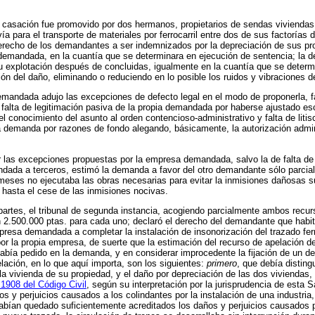
e casación fue promovido por dos hermanos, propietarios de sendas viviendas 
vía para el transporte de materiales por ferrocarril entre dos de sus factorí
derecho de los demandantes a ser indemnizados por la depreciación de sus pro
 demandada, en la cuantía que se determinara en ejecución de sentencia; la 
 explotación después de concluidas, igualmente en la cuantía que se determ
ón del daño, eliminando o reduciendo en lo posible los ruidos y vibraciones de
andada adujo las excepciones de defecto legal en el modo de proponerla, fa
 falta de legitimación pasiva de la propia demandada por haberse ajustado es
el conocimiento del asunto al orden contencioso-administrativo y falta de lit
 demanda por razones de fondo alegando, básicamente, la autorización adminis
r las excepciones propuestas por la empresa demandada, salvo la de falta de 
endada a terceros, estimó la demanda a favor del otro demandante sólo parci
s meses no ejecutaba las obras necesarias para evitar la inmisiones dañosas 
asta el cese de las inmisiones nocivas.
partes, el tribunal de segunda instancia, acogiendo parcialmente ambos recu
 2.500.000 ptas. para cada uno; declaró el derecho del demandante que habi
resa demandada a completar la instalación de insonorización del trazado ferr
r la propia empresa, de suerte que la estimación del recurso de apelación d
bía pedido en la demanda, y en considerar improcedente la fijación de un dete
ación, en lo que aquí importa, son los siguientes:
primero
, que debía disting
a vivienda de su propiedad, y el daño por depreciación de las dos vivienda
 1908 del Código Civil
, según su interpretación por la jurisprudencia de esta
s y perjuicios causados a los colindantes por la instalación de una industria
habían quedado suficientemente acreditados los daños y perjuicios causados p