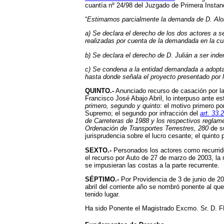
cuantía nº 24/98 del Juzgado de Primera Instanc
“
Estimamos parcialmente la demanda de D. Al
a) Se declara el derecho de los dos actores a s
realizadas por cuenta de la demandada en la 
b) Se declara el derecho de D. Julián a ser in
c) Se condena a la entidad demandada a adoptar 
hasta donde señala el proyecto presentado por
QUINTO.-
Anunciado recurso de casación por la 
Francisco José Abajo Abril, lo interpuso ante e
primero, segundo y quinto
: el motivo primero po
Supremo; el segundo por infracción del
art. 33.2
de Carreteras de 1988 y los respectivos reglam
Ordenación de Transportes Terrestres, 280
de 
jurisprudencia sobre el lucro cesante; el quinto 
SEXTO.-
Personados los actores como recurridos
el recurso por Auto de 27 de marzo de 2003, la 
se impusieran las costas a la parte recurrente.
SÉPTIMO.-
Por Providencia de 3 de junio de 200
abril del corriente año se nombró ponente al que
tenido lugar.
Ha sido Ponente el Magistrado Excmo. Sr. 