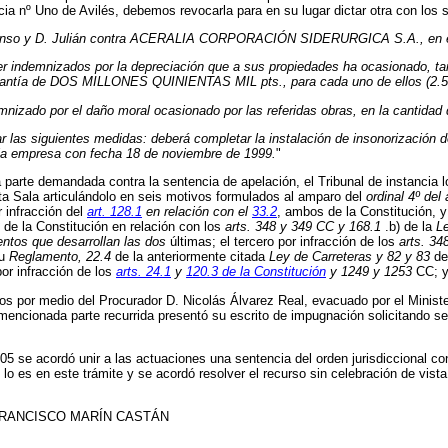
ia nº Uno de Avilés, debemos revocarla para en su lugar dictar otra con los 
onso y D. Julián contra ACERALIA CORPORACIÓN SIDERURGICA S.A., en el 
er indemnizados por la depreciación que a sus propiedades ha ocasionado, tan
cuantía de DOS MILLONES QUINIENTAS MIL pts., para cada uno de ellos (2.5
demnizado por el daño moral ocasionado por las referidas obras, en la cantid
las siguientes medidas: deberá completar la instalación de insonorización de
 la empresa con fecha 18 de noviembre de 1999.
"
parte demandada contra la sentencia de apelación, el Tribunal de instancia lo
sta Sala articulándolo en seis motivos formulados al amparo del
ordinal 4º de
r infracción del
art. 128.1
en relación con el
33.2
, ambos de la Constitución, y 
de la Constitución en relación con los
arts. 348 y 349 CC y 168.1
.b) de la
L
entos que desarrollan las dos
últimas; el tercero por infracción de los
arts. 3
su
Reglamento, 22.4
de la anteriormente citada
Ley de Carreteras y 82 y 83
de
por infracción de los
arts. 24.1
y
120.3 de la Constitución
y 1249 y 1253
CC; y
 por medio del Procurador D. Nicolás Álvarez Real, evacuado por el Minister
mencionada parte recurrida presentó su escrito de impugnación solicitando se 
5 se acordó unir a las actuaciones una sentencia del orden jurisdiccional con
 lo es en este trámite y se acordó resolver el recurso sin celebración de vist
D. FRANCISCO MARÍN CASTÁN