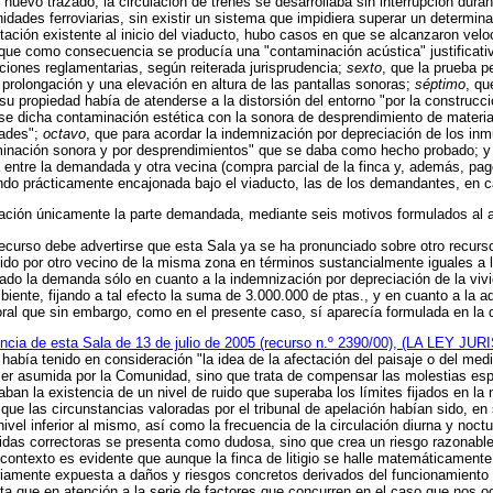
evo trazado, la circulación de trenes se desarrollaba sin interrupción durant
dades ferroviarias, sin existir un sistema que impidiera superar un determina
tación existente al inicio del viaducto, hubo casos en que se alcanzaron vel
 que como consecuencia se producía una "contaminación acústica" justificati
ciones reglamentarias, según reiterada jurisprudencia;
sexto
, que la prueba p
prolongación y una elevación en altura de las pantallas sonoras;
séptimo
, qu
u propiedad había de atenderse a la distorsión del entorno "por la construcci
e dicha contaminación estética con la sonora de desprendimiento de material
dades";
octavo
, que para acordar la indemnización por depreciación de los inm
minación sonora y por desprendimientos" que se daba como hecho probado; 
entre la demandada y otra vecina (compra parcial de la finca y, además, pago
dando prácticamente encajonada bajo el viaducto, las de los demandantes, en
sación únicamente la parte demandada, mediante seis motivos formulados al a
ecurso debe advertirse que esta Sala ya se ha pronunciado sobre otro recurso
vido por otro vecino de la misma zona en términos sustancialmente iguales a 
imado la demanda sólo en cuanto a la indemnización por depreciación de la v
iente, fijando a tal efecto la suma de 3.000.000 de ptas., y en cuanto a la a
oral que sin embargo, como en el presente caso, sí aparecía formulada en la
ncia de esta Sala de 13 de julio de 2005 (recurso n.º 2390/00), (LA LEY JUR
no había tenido en consideración "la idea de la afectación del paisaje o del m
ser asumida por la Comunidad, sino que trata de compensar las molestias espe
an la existencia de un nivel de ruido que superaba los límites fijados en la
 que las circunstancias valoradas por el tribunal de apelación habían sido, en s
o nivel inferior al mismo, así como la frecuencia de la circulación diurna y no
didas correctoras se presenta como dudosa, sino que crea un riesgo razonable
 contexto es evidente que aunque la finca de litigio se halle matemáticamente f
iamente expuesta a daños y riesgos concretos derivados del funcionamiento d
a que en atención a la serie de factores que concurren en el caso que nos oc