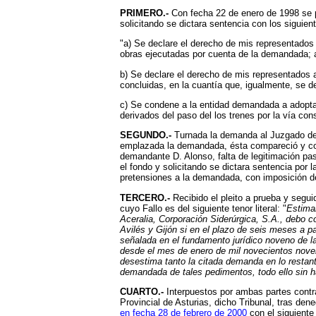
PRIMERO.-
Con fecha 22 de enero de 1998 se
solicitando se dictara sentencia con los siguie
"a) Se declare el derecho de mis representados
obras ejecutadas por cuenta de la demandada; a
b) Se declare el derecho de mis representados 
concluidas, en la cuantía que, igualmente, se d
c) Se condene a la entidad demandada a adoptar 
derivados del paso del los trenes por la vía cons
SEGUNDO.-
Turnada la demanda al Juzgado de Pr
emplazada la demandada, ésta compareció y cont
demandante D. Alonso, falta de legitimación pas
el fondo y solicitando se dictara sentencia por
pretensiones a la demandada, con imposición d
TERCERO.-
Recibido el pleito a prueba y segu
cuyo Fallo es del siguiente tenor literal: "
Estima
Aceralia, Corporación Siderúrgica, S.A., debo c
Avilés y Gijón si en el plazo de seis meses a pa
señalada en el fundamento jurídico noveno de l
desde el mes de enero de mil novecientos noven
desestima tanto la citada demanda en lo restan
demandada de tales pedimentos, todo ello sin 
CUARTO.-
Interpuestos por ambas partes contra
Provincial de Asturias, dicho Tribunal, tras den
en fecha 28 de febrero de 2000
con el siguiente