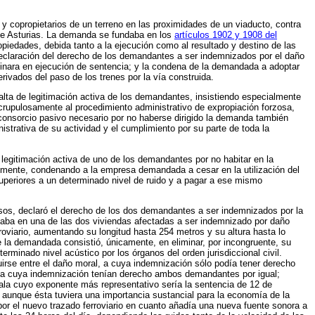
y copropietarios de un terreno en las proximidades de un viaducto, contra
as de Asturias. La demanda se fundaba en los
artículos 1902 y 1908 del
piedades, debida tanto a la ejecución como al resultado y destino de las
declaración del derecho de los demandantes a ser indemnizados por el daño
inara en ejecución de sentencia; y la condena de la demandada a adoptar
rivados del paso de los trenes por la vía construida.
lta de legitimación activa de los demandantes, insistiendo especialmente
crupulosamente al procedimiento administrativo de expropiación forzosa,
isconsorcio pasivo necesario por no haberse dirigido la demanda también
trativa de su actividad y el cumplimiento por su parte de toda la
legitimación activa de uno de los demandantes por no habitar en la
almente, condenando a la empresa demandada a cesar en la utilización del
superiores a un determinado nivel de ruido y a pagar a ese mismo
rsos, declaró el derecho de los dos demandantes a ser indemnizados por la
taba en una de las dos viviendas afectadas a ser indemnizado por daño
oviario, aumentando su longitud hasta 254 metros y su altura hasta lo
e la demandada consistió, únicamente, en eliminar, por incongruente, su
rminado nivel acústico por los órganos del orden jurisdiccional civil.
uirse entre el daño moral, a cuya indemnización sólo podía tener derecho
s, a cuya indemnización tenían derecho ambos demandantes por igual;
 Sala cuyo exponente más representativo sería la sentencia de 12 de
, aunque ésta tuviera una importancia sustancial para la economía de la
or el nuevo trazado ferroviario en cuanto añadía una nueva fuente sonora a