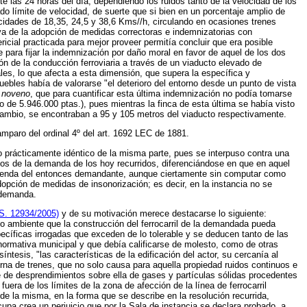
e las 24 horas del día, dependiendo los ruidos tanto de la velocidad de los
do límite de velocidad, de suerte que si bien en un porcentaje amplio de
ocidades de 18,35, 24,5 y 38,6 Kms//h, circulando en ocasiones trenes
va de la adopción de medidas correctoras e indemnizatorias con
ericial practicada para mejor proveer permitía concluir que era posible
e para fijar la indemnización por daño moral en favor de aquel de los dos
ón de la conducción ferroviaria a través de un viaducto elevado de
es, lo que afecta a esta dimensión, que supera la específica y
uebles había de valorarse "el deterioro del entorno desde un punto de vista
y
noveno
, que para cuantificar esta última indemnización no podía tomarse
 de 5.946.000 ptas.), pues mientras la finca de esta última se había visto
 cambio, se encontraban a 95 y 105 metros del viaducto respectivamente.
mparo del ordinal 4º del art. 1692 LEC de 1881.
 prácticamente idéntico de la misma parte, pues se interpuso contra una
los de la demanda de los hoy recurridos, diferenciándose en que en aquel
ivienda del entonces demandante, aunque ciertamente sin computar como
dopción de medidas de insonorización; es decir, en la instancia no se
 demanda.
IS. 12934/2005)
y de su motivación merece destacarse lo siguiente:
edio ambiente que la construcción del ferrocarril de la demandada pueda
cíficas irrogadas que exceden de lo tolerable y se deducen tanto de las
 normativa municipal y que debía calificarse de molesto, como de otras
íntesis, "las características de la edificación del actor, su cercanía al
cturna de trenes, que no solo causa para aquella propiedad ruidos continuos e
 de desprendimientos sobre ella de gases y partículas sólidas procedentes
uera de los límites de la zona de afección de la línea de ferrocarril
e la misma, en la forma que se describe en la resolución recurrida,
upa crea un perjuicio que por la Sala de instancia se declara probado, a