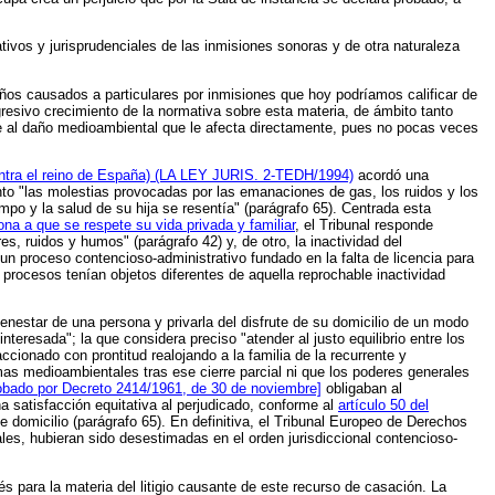
ivos y jurisprudenciales de las inmisiones sonoras y de otra naturaleza
ños causados a particulares por inmisiones que hoy podríamos calificar de
resivo crecimiento de la normativa sobre esta materia, de ámbito tanto
te al daño medioambiental que le afecta directamente, pues no pocas veces
ontra el reino de España) (LA LEY JURIS. 2-TEDH/1994)
acordó una
nto "las molestias provocadas por las emanaciones de gas, los ruidos y los
mpo y la salud de su hija se resentía" (parágrafo 65). Centrada esta
ona a que se respete su vida privada y familiar
, el Tribunal responde
s, ruidos y humos" (parágrafo 42) y, de otro, la inactividad del
un proceso contencioso-administrativo fundado en la falta de licencia para
 procesos tenían objetos diferentes de aquella reprochable inactividad
enestar de una persona y privarla del disfrute de su domicilio de un modo
 interesada"
; la que considera preciso "atender al justo equilibrio entre los
cionado con prontitud realojando a la familia de la recurrente y
mas medioambientales tras ese cierre parcial ni que los poderes generales
obado por Decreto 2414/1961, de 30 de noviembre]
obligaban al
na satisfacción equitativa al perjudicado, conforme al
artículo 50 del
e domicilio (parágrafo 65). En definitiva, el Tribunal Europeo de Derechos
s, hubieran sido desestimadas en el orden jurisdiccional contencioso-
 para la materia del litigio causante de este recurso de casación. La