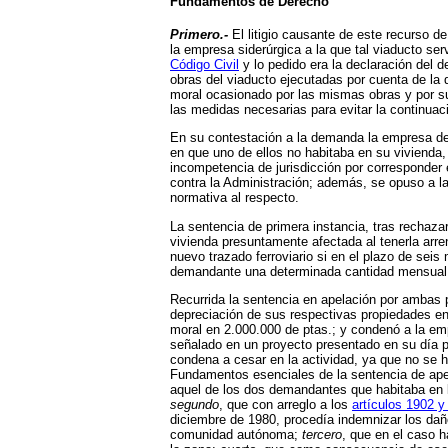
Fundamentos de Derecho
Primero.-
El litigio causante de este recurso d
la empresa siderúrgica a la que tal viaducto ser
Código Civil
y lo pedido era la declaración del 
obras del viaducto ejecutadas por cuenta de la
moral ocasionado por las mismas obras y por su
las medidas necesarias para evitar la continuaci
En su contestación a la demanda la empresa dem
en que uno de ellos no habitaba en su vivienda,
incompetencia de jurisdicción por corresponder 
contra la Administración; además, se opuso a la
normativa al respecto.
La sentencia de primera instancia, tras rechaza
vivienda presuntamente afectada al tenerla arr
nuevo trazado ferroviario si en el plazo de sei
demandante una determinada cantidad mensual h
Recurrida la sentencia en apelación por ambas 
depreciación de sus respectivas propiedades en
moral en 2.000.000 de ptas.; y condenó a la emp
señalado en un proyecto presentado en su día po
condena a cesar en la actividad, ya que no se ha
Fundamentos esenciales de la sentencia de apel
aquel de los dos demandantes que habitaba en l
segundo
, que con arreglo a los
artículos 1902 y
diciembre de 1980, procedía indemnizar los daño
comunidad autónoma;
tercero
, que en el caso 