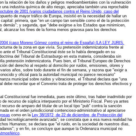
n la relación de los daños y peligros medioambientales con la vulneración
 una industria química de alto riesgo, apreciaba también una reprochable
 octubre de 2001 (varios ciudadanos contra el Reino Unido, caso del
puerto de mayor tráfico de Europa, insistió en la necesidad de hallar un
 capital: primera, que
"en un campo tan sensible como el de la protección
los demás"
; y segunda, que "debe exigirse a los Estados que minimicen,
al, alcanzar los fines de la forma menos gravosa para los derechos
 2004 (caso Moreno Gómez contra el reino de España) (LA LEY JURIS.
cturna de la zona en que vivía. Su pretensión indemnizatoria frente al
o ante el Tribunal Constitucional éste se lo había denegado en su
octrina del Tribunal de Estrasburgo en esta materia, consideraba sin
la pretensión indemnizatoria. Pues bien, el Tribunal Europeo de Derechos
ción del derecho al respeto al domicilio por ruidos, emisiones, olores y
varios años, sobre todo durante el fin de semana, y razona que "exigir a
nocido y oficial para la autoridad municipal no parece necesario"
nanza municipal sobre ruidos y vibraciones, el Tribunal declara que "una
al debe recordar que el Convenio trata de proteger los derechos efectivos y
l Constitucional fue inmediata, pues este último, tras haber inadmitido por
de recurso de súplica interpuesto por el Ministerio Fiscal. Pero ya antes
recurso de amparo del titular de un local tipo "pub" contra la sanción
da en el orden jurisdiccional contencioso-administrativo al apreciarse
grosas
como en la
Ley 38/1972, de 22 de diciembre, de Protección del
iedad tecnológicamente avanzada"; se constata que a esa nueva realidad ha
echos Humanos; se declara que "el ruido, en la sociedad de nuestros días,
udadanos"; y en fin, se concluye que aunque la Ordenanza municipal no
Atmosférico
.