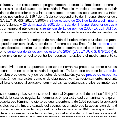
inistrativo fue reaccionando progresivamente contra las inmisiones sonoras, 
ientos a los ciudadanos por inactividad. Especial mención merecen, por abr
ades de propietarios y a las asociaciones de vecinos con base en una interpr
17 de noviembre de 1997 de la Sala correspondiente del Tribunal Superior de J
0 (LA LEY JURIS. 281794/2000) y
29 de octubre de 2001 de la Sala del Tribuna
ia de Valencia y
29 de marzo de 2001 de la Sala del Tribunal Superior de Justi
, con especial atención a la
sentencia de 13 de abril de 2005 (LA LEY JURIS
Ayuntamiento a cambiar el emplazamiento de las instalaciones de las fiestas de
 la pena el modo más enérgico de reacción del ordenamiento jurídico, los pro
ueden ser constitutivas de delito. Pionera en esta línea fue la
sentencia de
de una discoteca contra su condena por delito contra el medio ambiente consti
ciente
sentencia de 27 de abril de este año 2007, (LA LEY JURIS. 979/2007)
de
 de prisión por un delito contra los recursos naturales y el medio ambiente c
ional civil, pese a la aparente escasez de normativa protectora frente a ruid
orias o de cese de la actividad perjudicial. Ya fuera con base en los
artículo
 del abuso de derecho y de los actos de emulación, ya los
preceptos específic
timación de interdictos como el de obra nueva y, más recientemente, median
il foral o especial aplicable, son muchas las sentencias civiles estimatorias
tacado cómo ya las sentencias del Tribunal Supremo de 9 de abril de 1866 y 12
tud de la cual se negaba la indemnización por actividad contaminante a quien s
avía ese término, lo cierto es que la sentencia de 1866 rechazó la aplicabili
ales para la finca y ganado del vecino, razonando que la adquisición de la d
ios ni renuncia a reclamar por ellos; y la sentencia de 1891 negó que constit
te a una compañía de ferrocarriles, la cual acabó derrumbándose y causando