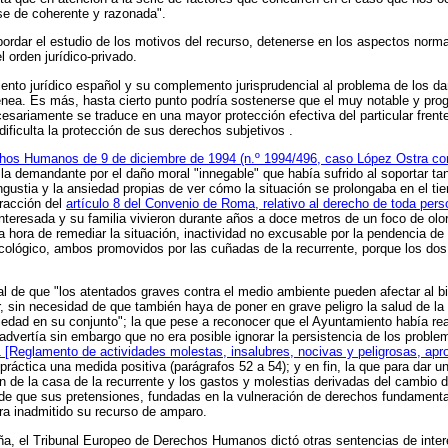
se de coherente y razonada".
rdar el estudio de los motivos del recurso, detenerse en los aspectos normat
 orden jurídico-privado.
ento jurídico español y su complemento jurisprudencial al problema de los da
nea. Es más, hasta cierto punto podría sostenerse que
el muy notable y prog
cesariamente se traduce en una mayor protección efectiva del particular fren
ificulta la protección de sus derechos subjetivos
.
echos Humanos de 9 de diciembre de 1994 (n.º 1994/496, caso López Ostra c
la demandante por el daño moral "innegable" que había sufrido al soportar ta
gustia y la ansiedad propias de ver cómo la situación se prolongaba en el tie
fracción del
artículo 8 del Convenio de Roma, relativo al derecho de toda pers
nteresada y su familia vivieron durante años a doce metros de un foco de olore
 hora de remediar la situación, inactividad no excusable por la pendencia de 
 ecológico, ambos promovidos por las cuñadas de la recurrente, porque los dos
nal de que
"los atentados graves contra el medio ambiente pueden afectar al bi
ar, sin necesidad de que también haya de poner en grave peligro la salud de la
iedad en su conjunto"; la que pese a reconocer que el Ayuntamiento había reac
advertía sin embargo que no era posible ignorar la persistencia de los proble
[Reglamento de actividades molestas, insalubres, nocivas y peligrosas, apr
ráctica una medida positiva (parágrafos 52 a 54); y en fin, la que para dar u
ón de la casa de la recurrente y los gastos y molestias derivadas del cambio d
 que sus pretensiones, fundadas en la vulneración de derechos fundamentale
era inadmitido su recurso de amparo.
a, el Tribunal Europeo de Derechos Humanos dictó otras sentencias de interés