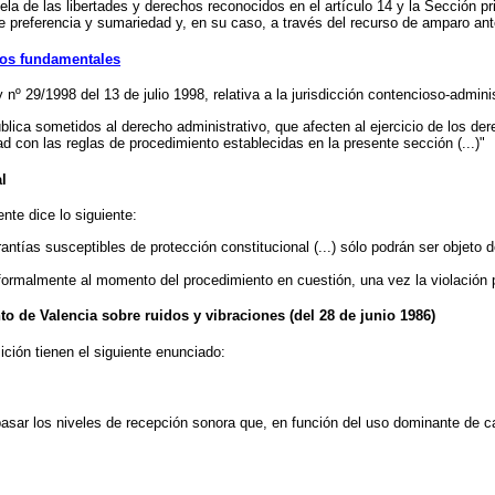
ela de las libertades y derechos reconocidos en el artículo 14 y la Sección p
 preferencia y sumariedad y, en su caso, a través del recurso de amparo ante e
hos fundamentales
y nº 29/1998 del 13 de julio 1998, relativa a la jurisdicción contencioso-adminis
blica sometidos al derecho administrativo, que afecten al ejercicio de los de
d con las reglas de procedimiento establecidas en la presente sección (...)"
l
ente dice lo siguiente:
antías susceptibles de protección constitucional (...) sólo podrán ser objeto d
 formalmente al momento del procedimiento en cuestión, una vez la violación 
o de Valencia sobre ruidos y vibraciones (del 28 de junio 1986)
ición tienen el siguiente enunciado:
rebasar los niveles de recepción sonora que, en función del uso dominante de 