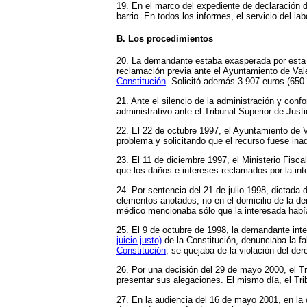
19. En el marco del expediente de declaración 
barrio. En todos los informes, el servicio del l
B. Los procedimientos
20. La demandante estaba exasperada por esta 
reclamación previa ante el Ayuntamiento de Va
Constitución
. Solicitó además 3.907 euros (650.0
21. Ante el silencio de la administración y conf
administrativo ante el Tribunal Superior de Just
22. El 22 de octubre 1997, el Ayuntamiento de V
problema y solicitando que el recurso fuese ina
23. El 11 de diciembre 1997, el Ministerio Fis
que los daños e intereses reclamados por la int
24. Por sentencia del 21 de julio 1998, dictada
elementos anotados, no en el domicilio de la dem
médico mencionaba sólo que la interesada había 
25. El 9 de octubre de 1998, la demandante inte
juicio justo)
de la Constitución, denunciaba la fa
Constitución
, se quejaba de la violación del dere
26. Por una decisión del 29 de mayo 2000, el Tr
presentar sus alegaciones. El mismo día, el Tri
27. En la audiencia del 16 de mayo 2001, en la