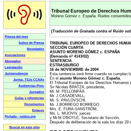
Tribunal Europeo de Derechos Huma
Moreno Gómez c. España. Ruidos consentidos p
[
Traducción de Granada contra el Ruido sob
TRIBUNAL EUROPEO DE DERECHOS HUMA
SECCIÓN CUARTA
ASUNTO MORENO GÓMEZ c. ESPAÑA
(Demanda nº 4143/02)
SENTENCIA
ESTRASBURGO
16 de NOVIEMBRE de 2004
Esta sentencia será firme cuando se cumplan las
En el
asunto Moreno Gómez c. España
,
El Tribunal Europeo de los Derechos Humanos (s
Sir Nicolas BRATZA, presidente,
Mr. M. PELLONPÄÄ,
Mr. J.CASADEVALL,
Mr. S. PAVLOVSCHI,
Mr. J.BORREGO BORREGO
Mrs. E. FURA-SANSTRÖM,
Ms. L. MIJOVIV, jueces
y Mr.M O'BOYLE, Secretario de Sección,
Después de deliberación de la sala los días 29 