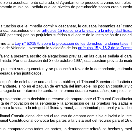
de zona acústicamente saturada, el Ayuntamiento procedió a varios controles
aboratorio municipal, señala que los niveles de perturbación sonora eran superi
situación que le impedía dormir y descansar, le causaba insomnios así como
lencia, basándose en los
artículos 15 (derecho a la vida y a la integridad física
00 pesetas) por los perjuicios sufridos y el coste de la instalación de una cri
orme a la
Ley nº 62/1978 sobre la protección de los derechos fundamentales
, 
icia de Valencia, invocando la violación de los
artículos 15 y 18.2 de la Consti
alencia presenta escrito de alegaciones previas, en las cuales señala el carác
dmitido. Por una decisión del 27 de octubre 1997, esa cuestión previa de ina
cal presentó sus argumentos y se pronunció a favor de la demandante; estimab
eresada eran justificados.
 después de celebrarse una audiencia pública, el Tribunal Superior de Justici
andante, sino en el zaguán de entrada del inmueble, no podían constituir viola
seguido un tratamiento contra el insomnio durante varios años, sin precisar l
rpuso contra esta decisión un recurso de amparo ante el Tribunal Constitucio
lta de motivación de la sentencia y la apreciación de las pruebas realizadas 
cho a la vida, a la integridad física y moral, a la intimidad personal y a la de i
ibunal Constitucional declaró el recurso de amparo admisible e invitó a la int
bunal Constitucional convoca las partes a la vista oral del recurso para el 16
 cual comparecieron todas las partes, la demandante reiteró los hechos y med