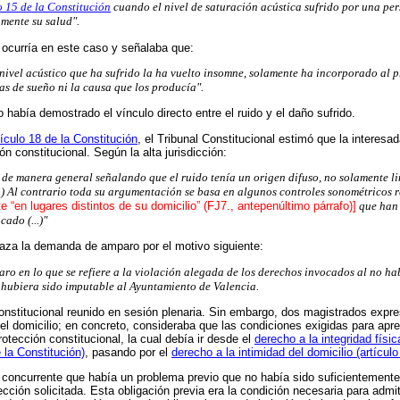
o 15 de la Constitución
cuando el nivel de saturación acústica sufrido por una pe
mente su salud".
o ocurría en este caso y señalaba que:
 nivel acústico que ha sufrido la ha vuelto insomne, solamente ha incorporado al p
as de sueño ni la causa que los producía".
o había demostrado el vínculo directo entre el ruido y el daño sufrido.
tículo 18 de la Constitución
, el Tribunal Constitucional estimó que la interes
ón constitucional. Según la alta jurisdicción:
rse de manera general señalando que el ruido tenía un origen difuso, no solamente l
..) Al contrario toda su argumentación se basa en algunos controles sonométricos 
 “en lugares distintos de su domicilio” (FJ7., antepenúltimo párrafo)]
que han 
ado (...)"
chaza la demanda de amparo por el motivo siguiente:
ro en lo que se refiere a la violación alegada de los derechos invocados al no ha
 hubiera sido imputable al Ayuntamiento de Valencia.
Constitucional reunido en sesión plenaria. Sin embargo, dos magistrados expre
en el domicilio; en concreto, consideraba que las condiciones exigidas para ap
rotección constitucional, la cual debía ir desde el
derecho a la integridad físic
e la Constitución)
, pasando por el
derecho a la intimidad del domicilio (artículo
concurrente que había un problema previo que no había sido suficientemente t
ción solicitada. Esta obligación previa era la condición necesaria para admiti