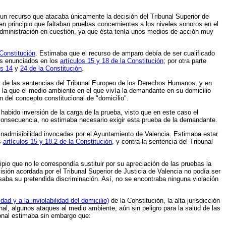
 un recurso que atacaba únicamente la decisión del Tribunal Superior de
en principio que faltaban pruebas concernientes a los niveles sonoros en el
 administración en cuestión, ya que ésta tenía unos medios de acción muy
 Constitución
. Estimaba que el recurso de amparo debía de ser cualificado
es enunciados en los
artículos 15 y 18 de la Constitución
; por otra parte
os 14
y
24 de la Constitución
.
nor de las sentencias del Tribunal Europeo de los Derechos Humanos, y en
en la que el medio ambiente en el que vivía la demandante en su domicilio
ón del concepto constitucional de "domicilio".
 habido inversión de la carga de la prueba, visto que en este caso el
 consecuencia, no estimaba necesario exigir esta prueba de la demandante.
 inadmisibilidad invocadas por el Ayuntamiento de Valencia. Estimaba estar
os
artículos 15 y 18.2 de la Constitución
, y contra la sentencia del Tribunal
ncipio que no le correspondía sustituir por su apreciación de las pruebas la
isión acordada por el Tribunal Superior de Justicia de Valencia no podía ser
asaba su pretendida discriminación. Así, no se encontraba ninguna violación
dad y a la inviolabilidad del domicilio)
de la Constitución, la alta jurisdicción
al, algunos ataques al medio ambiente, aún sin peligro para la salud de las
ional estimaba sin embargo que: