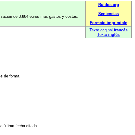
Ruidos.org
Sentencias
ización de 3.884 euros más gastos y costas.
Formato imprimible
Texto original
francés
Texto
inglés
es de forma.
a última fecha citada: