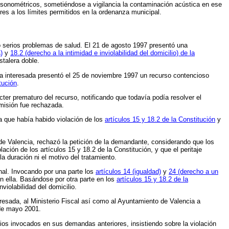
 sonométricos, sometiéndose a vigilancia la contaminación acústica en ese
ores a los límites permitidos en la ordenanza municipal.
 serios problemas de salud. El 21 de agosto 1997 presentó una
)
y
18.2 (derecho a la intimidad e inviolabilidad del domicilio) de la
stalera doble.
la interesada presentó el 25 de noviembre 1997 un recurso contencioso
tución
.
ter prematuro del recurso, notificando que todavía podía resolver el
dmisión fue rechazada.
a que había habido violación de los
artículos 15 y 18.2 de la Constitución
y
a de Valencia, rechazó la petición de la demandante, considerando que los
ción de los artículos 15 y 18.2 de la Constitución, y que el peritaje
a duración ni el motivo del tratamiento.
nal. Invocando por una parte los
artículos 14 (igualdad)
y
24 (derecho a un
en ella. Basándose por otra parte en los
artículos 15 y 18.2 de la
nviolabilidad del domicilio.
eresada, al Ministerio Fiscal así como al Ayuntamiento de Valencia a
 de mayo 2001.
ios invocados en sus demandas anteriores, insistiendo sobre la violación