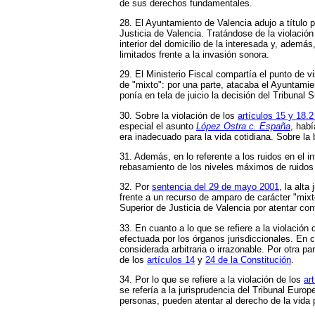
de sus derechos fundamentales.
28. El Ayuntamiento de Valencia adujo a título 
Justicia de Valencia. Tratándose de la violació
interior del domicilio de la interesada y, adem
limitados frente a la invasión sonora.
29. El Ministerio Fiscal compartía el punto de v
de "mixto": por una parte, atacaba el Ayuntami
ponía en tela de juicio la decisión del Tribunal
30. Sobre la violación de los
artículos 15 y 18.2
especial el asunto
López Ostra c. España
, habí
era inadecuado para la vida cotidiana. Sobre la b
31. Además, en lo referente a los ruidos en el i
rebasamiento de los niveles máximos de ruidos 
32. Por
sentencia del 29 de mayo 2001
, la alt
frente a un recurso de amparo de carácter "mixt
Superior de Justicia de Valencia por atentar con
33. En cuanto a lo que se refiere a la violación 
efectuada por los órganos jurisdiccionales. En 
considerada arbitraria o irrazonable. Por otra 
de los
artículos 14
y
24 de la Constitución
.
34. Por lo que se refiere a la violación de los
ar
se refería a la jurisprudencia del Tribunal Eur
personas, pueden atentar al derecho de la vida p