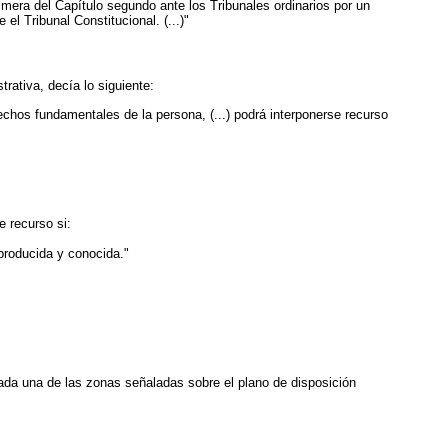
rimera del Capítulo segundo ante los Tribunales ordinarios por un
l Tribunal Constitucional. (...)"
trativa, decía lo siguiente:
rechos fundamentales de la persona, (...) podrá interponerse recurso
e recurso si:
producida y conocida."
cada una de las zonas señaladas sobre el plano de disposición