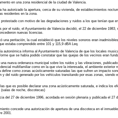
mento en una zona residencial de la ciudad de Valencia.
ia ha autorizado la apertura, cerca de su vivienda, de establecimientos noct
s residentes en la zona.
protestado con motivo de las degradaciones y ruidos a los que tenían que enf
por el ruido, el Ayuntamiento de Valencia decidió, el 22 de diciembre 1983, 
oncedieron nuevas licencias.
ó una peritación, la cual estableció que los niveles sonoros eran inadmisibles
 que estaba comprendido entre 101 y 115,9 dBA Leq.
icía autonómica informa al Ayuntamiento de Valencia de que los locales musi
 informe que se había podido constatar que las quejas de los vecinos eran fund
una nueva ordenanza municipal sobre los ruidos y las vibraciones, publicado el
dencial multifamiliar como en la que vive la interesada, el ambiente exterior
za define como zonas acústicamente saturadas las que sufren un impacto son
an y del ruido generado por los vehículos transitando por esas zonas, siendo
n las que es posible declarar una zona acústicamente saturada, e indica los efe
 (salas de noche, discotecas)
ia del 27 de diciembre 1996, acordada en sesión plenaria y publicada el 27 de 
miento concede una autorización de apertura de una discoteca en el inmueble
re 2001.