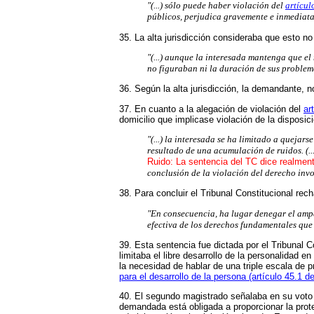
"(...) sólo puede haber violación del
artícul
públicos, perjudica gravemente e inmediata
35. La alta jurisdicción consideraba que esto n
"(...) aunque la interesada mantenga que el
no figuraban ni la duración de sus problem
36. Según la alta jurisdicción, la demandante, n
37. En cuanto a la alegación de violación del
ar
domicilio que implicase violación de la disposici
"(...) la interesada se ha limitado a queja
resultado de una acumulación de ruidos. (.
Ruido: La sentencia del TC dice realmente
conclusión de la violación del derecho invoc
38. Para concluir el Tribunal Constitucional re
"En consecuencia, ha lugar denegar el ampa
efectiva de los derechos fundamentales que
39. Esta sentencia fue dictada por el Tribunal 
limitaba el libre desarrollo de la personalidad 
la necesidad de hablar de una triple escala de p
para el desarrollo de la persona (artículo 45.1 d
40. El segundo magistrado señalaba en su voto 
demandada está obligada a proporcionar la protec