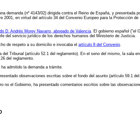
una demanda (nº 4143/02) dirigida contra el Reino de España, y presentada po
re 2001, en virtud del artículo 34 del Convenio Europeo para la Protección 
ado D. Andrés Morey Navarro, abogado de Valencia
. El gobierno español ("el 
fe del servicio jurídico de los derechos humanos del Ministerio de Justicia.
ho de respeto a su domicilio e invocaba el
artículo 8 del Convenio
.
ta del Tribunal (artículo 52.1 del reglamento). En el seno del mismo, la sala e
 26 del reglamento.
a ha admitido la demanda a trámite.
esentado observaciones escritas sobre el fondo del asunto (artículo 59.1 del
ro no el Gobierno, ha presentado comentarios escritos sobre las observacion
O