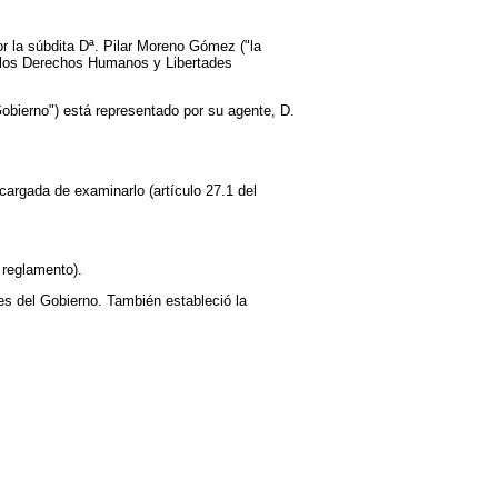
r la súbdita Dª. Pilar Moreno Gómez ("la
de los Derechos Humanos y Libertades
Gobierno") está representado por su agente, D.
ncargada de examinarlo (artículo 27.1 del
 reglamento).
es del Gobierno. También estableció la