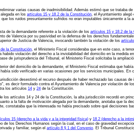
preliminar varias causas de inadmisibilidad. Además estimó que se trataba de
n alegada en los
artículos 15 y 18.2 de la Constitución
, el Ayuntamiento alegó 
ás, que los ruidos presuntamente sufridos no eran imputables únicamente a la
ista de la demandante referente a la violación de los
artículos 15 y 18.2 de la
ento de Valencia por su pasividad en la defensa de los derechos fundamental
 Superior de Justicia de Valencia, invocando también la violación de los
artícul
 de la Constitución
, el Ministerio Fiscal consideraba que en este caso, a te
a habido violación del derecho a la inviolabilidad del domicilio en la medida 
ase de jurisprudencia del Tribunal, el Ministerio Fiscal solicitaba la ampliaci
nterior del domicilio de la demandante, el Ministerio Fiscal estimaba que había
había sido verificado en varias ocasiones por los servicios municipales. En
a jurisdicción desestimó el recurso después de haber rechazado las causas de
o", es decir formulado contra el Ayuntamiento de Valencia por violación de l
tra los artículos
14
y
24
de la Constitución.
de los artículos 14 y 24 de la Constitución, la alta jurisdicción recordó en pri
cuanto a la falta de motivación alegada por la demandante, anotaba que la dec
parte, constataba que la interesada no había precisado sobre qué decisiones b
tículos 15 (derecho a la vida y a la integridad física)
y
18.2 (derecho a la intimi
opeo de los Derechos Humanos según la cual, en el caso de gravedad excepcion
rivada y familiar, según el
artículo 8 § 1 del Convenio
. El Tribunal Constituc