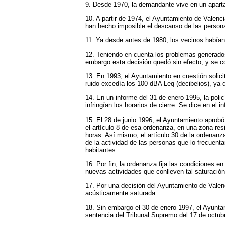
9. Desde 1970, la demandante vive en un aparta
10. A partir de 1974, el Ayuntamiento de Valenc
han hecho imposible el descanso de las persona
11. Ya desde antes de 1980, los vecinos habían 
12. Teniendo en cuenta los problemas generados 
embargo esta decisión quedó sin efecto, y se c
13. En 1993, el Ayuntamiento en cuestión solicit
ruido excedía los 100 dBA Leq (decibelios), ya
14. En un informe del 31 de enero 1995, la pol
infringían los horarios de cierre. Se dice en el
15. El 28 de junio 1996, el Ayuntamiento aprobó 
el artículo 8 de esa ordenanza, en una zona resi
horas. Así mismo, el artículo 30 de la ordenan
de la actividad de las personas que lo frecuent
habitantes.
16. Por fin, la ordenanza fija las condiciones e
nuevas actividades que conlleven tal saturación
17. Por una decisión del Ayuntamiento de Valenc
acústicamente saturada.
18. Sin embargo el 30 de enero 1997, el Ayunta
sentencia del Tribunal Supremo del 17 de octub