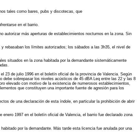
urnos tales como bares, pubs y discotecas, que
rentarse en el barrio.
no autorizar más aperturas de establecimientos nocturnos en la zona. Sin
 y rebasaban los límites autorizados; los sábados a las 3h35, el nivel de
cales situados en la zona habitada por la demandante sistemáticamente
adas.
 23 de julio 1996 en el boletín oficial de la provincia de Valencia. Según
 no debe sobrepasar los niveles acústicos de 45 dBA Leq entre las 22 y las 8
oro elevado con motivo de la existencia de numerosos establecimientos,
 elementos que constituyen una importante fuente de agresión para los
ctos de una declaración de esta índole, en particular la prohibición de abrir
enero 1997 en el boletín oficial de Valencia, el barrio fue declarado zona
 habitado por la demandante. Más tarde esta licencia fue anulada por una