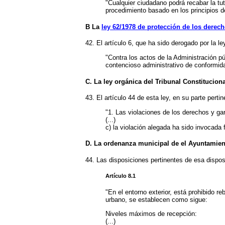
"Cualquier ciudadano podrá recabar la tut
procedimiento basado en los principios de
B La
ley 62/1978 de protección de los derec
42. El artículo 6, que ha sido derogado por la le
"Contra los actos de la Administración pú
contencioso administrativo de conformida
C. La ley orgánica del Tribunal Constituciona
43. El artículo 44 de esta ley, en su parte pertin
"1. Las violaciones de los derechos y gar
(...)
c) la violación alegada ha sido invocada
D. La ordenanza municipal de el Ayuntamient
44. Las disposiciones pertinentes de esa dispos
Artículo 8.1
"En el entorno exterior, está prohibido 
urbano, se establecen como sigue:
Niveles máximos de recepción:
(...)