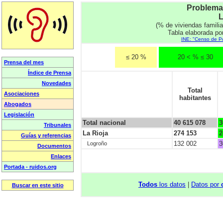
Problemas
L
(% de viviendas famili
Tabla elaborada po
INE: "Censo de Po
≤ 20 %
20 < % ≤ 30
Total
habitantes
Total nacional
40 615 078
3
La Rioja
274 153
2
132 002
3
Logroño
Todos
los datos
|
Datos por