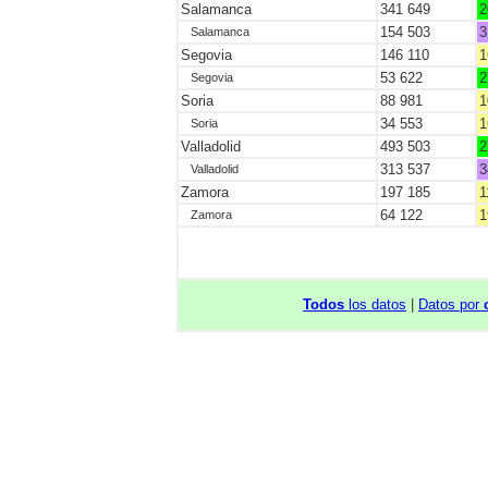
Salamanca
341 649
2
154 503
3
Salamanca
Segovia
146 110
1
53 622
2
Segovia
Soria
88 981
1
34 553
1
Soria
Valladolid
493 503
2
313 537
3
Valladolid
Zamora
197 185
1
64 122
1
Zamora
Todos
los datos
|
Datos por