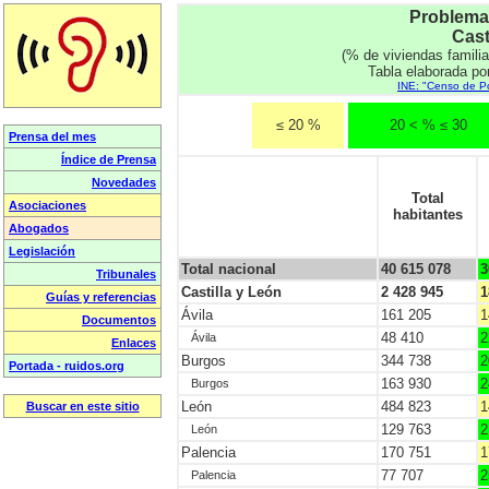
Problemas
Cast
(% de viviendas famili
Tabla elaborada po
INE: "Censo de Po
≤ 20 %
20 < % ≤ 30
Total
habitantes
Total nacional
40 615 078
3
Castilla y León
2 428 945
1
Ávila
161 205
1
48 410
2
Ávila
Burgos
344 738
2
163 930
2
Burgos
León
484 823
1
129 763
2
León
Palencia
170 751
1
77 707
2
Palencia