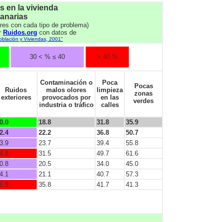
 en la vivienda
anarias
ares con cada tipo de problema)
r
Ruidos.org
con datos de
blación y Viviendas, 2001"
30 < % ≤ 40
> 40 %
Contaminación o
Poca
Pocas
Ruidos
malos olores
limpieza
zonas
exteriores
provocados por
en las
verdes
industria o tráfico
calles
0.0
18.8
31.8
35.9
2.4
22.2
36.8
50.7
3.9
23.7
39.4
55.8
4.8
31.5
49.7
61.6
0.8
20.5
34.0
45.0
4.1
21.1
40.7
57.3
6.8
35.8
41.7
41.3