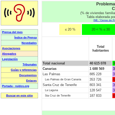
Problemas
C
(% de viviendas famili
Tabla elaborada po
INE: "Censo de Po
≤ 20 %
20 < % ≤ 30
Total
habitantes
Total nacional
40 615 078
3
Canarias
1 688 569
3
Las Palmas
885 228
3
353 726
4
Las Palmas de Gran Canaria
Santa Cruz de Tenerife
803 341
3
128 547
3
La Laguna
187 833
4
Sta Cruz de Tenerife