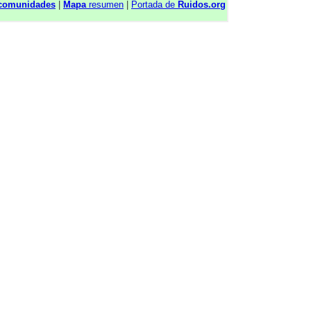
comunidades
|
Mapa
resumen
|
Portada de
Ruidos.org