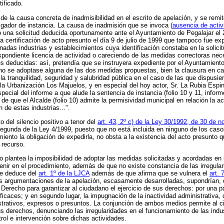
ificado.
a causa concreta de inadmisibilidad en el escrito de apelación, y se remit
zgador de instancia. La causa de inadmisión que se invoca (
ausencia de activ
ó una solicitud deducida oportunamente ante el Ayuntamiento de Pegalajar el
 la certificación de acto presunto el día 9 de julio de 1999 que tampoco fue ex
inadas industrias y establecimientos cuya identificación constaba en la solici
spondiente licencia de actividad o careciendo de las medidas correctoras nece
s deducidas: así, pretendía que se instruyera expediente por el Ayuntamiento 
no se adoptase alguna de las dos medidas propuestas, bien la clausura en caso
 tranquilidad, seguridad y salubridad pública en el caso de las que dispusier
 la Urbanización Los Majuelos, y en especial del hoy actor, Sr. La Rubia Esp
cial del informe a que alude la sentencia de instancia (folio 10 y 11, informe
 que el Alcalde (folio 10) admite la permisividad municipal en relación la ac
n de estas industrias...".
del silencio positivo a tenor del
art. 43, 2º c) de la Ley 30/1992, de 30 de 
a segunda de la Ley 4/1999, puesto que no está incluida en ninguno de los casos
amiento la obligación de expedirla, no obsta a la existencia del acto presunto 
 recurso.
 plantea la imposibilidad de adoptar las medidas solicitadas y acordadas en 
venir en el procedimiento, además de que no existe constancia de las irregula
que deduce del
art. 1º de la LJCA
además de que afirma que se vulnera el
art. 
s argumentaciones de la apelación, escasamente desarrolladas, supondrían, 
erecho para garantizar al ciudadano el ejercicio de sus derechos: por una pa
icaces; y en segundo lugar, la impugnación de la inactividad administrativa, q
trativos, expresos o presuntos. La conjunción de ambos medios permite al ciud
sus derechos, denunciando las irregularidades en el funcionamiento de las ind
rol e intervención sobre dichas actividades.