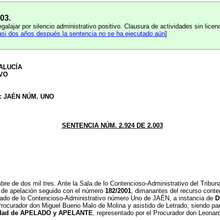
03.
alajar por silencio administrativo positivo. Clausura de actividades sin lice
si dos años después la sentencia no se ha ejecutado aún
]
ALUCÍA
IVO
 JAÉN NÚM. UNO
SENTENCIA NÚM. 2.924 DE 2.003
e dos mil tres. Ante la Sala de lo Contencioso-Administrativo del Tribunal
o de apelación seguido con el número
182/2001
, dimanantes del recurso cont
zgado de lo Contencioso-Administrativo número Uno de JAÉN, a instancia de
D
 Procurador don Miguel Bueno Malo de Molina y asistido de Letrado, siendo p
idad de APELADO y APELANTE
, representado por el Procurador don Leonar