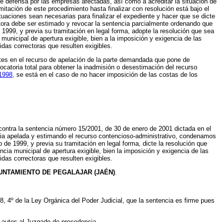
de defensa por las empresas afectadas, así como a acreditar la situación de
mitación de este procedimiento hasta finalizar con resolución está bajo el
tuaciones sean necesarias para finalizar el expediente y hacer que se dicte
tora debe ser estimado y revocar la sentencia parcialmente ordenando que
 1999, y previa su tramitación en legal forma, adopte la resolución que sea
nicipal de apertura exigible, bien a la imposición y exigencia de las
das correctoras que resulten exigibles.
tes en el recurso de apelación de la parte demandada que pone de
vocatoria total para obtener la inadmisión o desestimación del recurso
 1998,
se está en el caso de no hacer imposición de las costas de los
ontra la sentencia número 15/2001, de 30 de enero de 2001 dictada en el
ia apelada y estimando el recurso contencioso-administrativo, condenamos
 de 1999, y previa su tramitación en legal forma, dicte la resolución que
ia municipal de apertura exigible, bien la imposición y exigencia de las
das correctoras que resulten exigibles.
UNTAMIENTO DE PEGALAJAR (JAÉN)
.
 4º de la Ley Orgánica del Poder Judicial, que la sentencia es firme pues
 autos al Juzgado de procedencia.