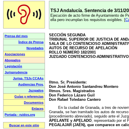
TSJ Andalucía. Sentencia de 3/11/20
Ejecución de acto firme de Ayuntamiento de Peg
ella pero incumplan los requisitos exigibles. [
Ca
SECCIÓN SEGUNDA
TRIBUNAL SUPERIOR DE JUSTICIA DE AND
SALA DE LO CONTENCIOSO ADMINISTRAT
AUTOS DE RECURSO DE APELACIÓN
ROLLO NÚMERO 182/2001
JUZGADO CONTENCIOSO-ADMINISTRATIVO:
Iltmo. Sr. Presidente:
Don José Antonio Santandreu Montero
Iltmos. Sres. Magistrados
Don Federico Lázaro Guil
Don Rafael Toledano Cantero
En la ciudad de Granada, a tres de noviembre d
Granada, se han tramitado los autos de recurs
(procedimiento abreviado), seguido ante el Ju
APELANTE y APELADO
, representado por el
PEGALAJAR (JAÉN), que comparece en cal