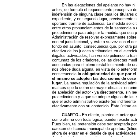
En las alegaciones del apelante no hay ni un s
antes, se formuló el requerimiento preceptivo d
indefensión de ninguna clase para los titulares 
expediente; y en segundo lugar, precisamente s
oportuno trámite de audiencia. La medida solici
entre otros pronunciamientos de la sentencia a d
procedimiento para adoptar la medida que sea pr
Administración de resolver expresamente sobre 
control jurisdiccional, y éste a su vez con el der
fondo del asunto, consecuencia que, por otra p
efectiva de los jueces y tribunales en el ejerci
ilegales actividades, han venido pidiendo la tr
contumaz de los criadores, de las directas medi
adecuadas para el pleno restablecimiento de una 
nos ofrece duda alguna, en vista de lo anterior
consecuencia
la obligatoriedad de que por e
el mismo se adopten las decisiones de cese d
lugar
. La nueva regulación de la actividad admi
matices que lo dotan de mayor eficacia: en prim
de apelación del actor - ya directamente, sin ne
procedimiento y a que se adopte alguna de las 
que el acto administrativo existe (es indiferen
efectivamente con su contenido. Este último asp
CUARTO.-
En efecto, plantea el actor qu
como afirma con toda lógica, pueden existir act
Pues bien, tal pretensión debe ser aceptada por
carecen de licencia municipal de apertura (foli
ahora de entrar en el detalle de qué actividades