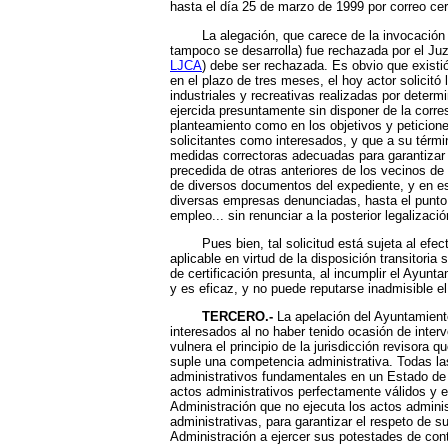
hasta el día 25 de marzo de 1999 por correo cert
La alegación, que carece de la invocación de l
tampoco se desarrolla) fue rechazada por el Ju
LJCA
) debe ser rechazada. Es obvio que existi
en el plazo de tres meses, el hoy actor solicitó
industriales y recreativas realizadas por determ
ejercida presuntamente sin disponer de la corre
planteamiento como en los objetivos y peticione
solicitantes como interesados, y que a su térmi
medidas correctoras adecuadas para garantizar la
precedida de otras anteriores de los vecinos de
de diversos documentos del expediente, y en espe
diversas empresas denunciadas, hasta el punto de
empleo... sin renunciar a la posterior legalizació
Pues bien, tal solicitud está sujeta al efecto 
aplicable en virtud de la disposición transitori
de certificación presunta, al incumplir el Ayunt
y es eficaz, y no puede reputarse inadmisible el
TERCERO.-
La apelación del Ayuntamiento
interesados al no haber tenido ocasión de inter
vulnera el principio de la jurisdicción revisora 
suple una competencia administrativa. Todas la
administrativos fundamentales en un Estado de D
actos administrativos perfectamente válidos y ef
Administración que no ejecuta los actos adminis
administrativas, para garantizar el respeto de 
Administración a ejercer sus potestades de cont