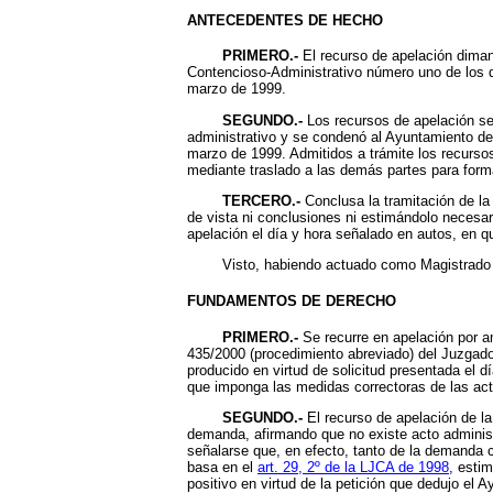
ANTECEDENTES DE HECHO
PRIMERO.-
El recurso de apelación diman
Contencioso-Administrativo número uno de los de
marzo de 1999.
SEGUNDO.-
Los recursos de apelación se 
administrativo y se condenó al Ayuntamiento de 
marzo de 1999. Admitidos a trámite los recursos
mediante traslado a las demás partes para forma
TERCERO.-
Conclusa la tramitación de la 
de vista ni conclusiones ni estimándolo necesari
apelación el día y hora señalado en autos, en q
Visto, habiendo actuado como Magistrado Pon
FUNDAMENTOS DE DERECHO
PRIMERO.-
Se recurre en apelación por a
435/2000 (procedimiento abreviado) del Juzgado 
producido en virtud de solicitud presentada el 
que imponga las medidas correctoras de las acti
SEGUNDO.-
El recurso de apelación de la
demanda, afirmando que no existe acto administr
señalarse que, en efecto, tanto de la demanda c
basa en el
art. 29, 2º de la LJCA de 1998
, esti
positivo en virtud de la petición que dedujo el