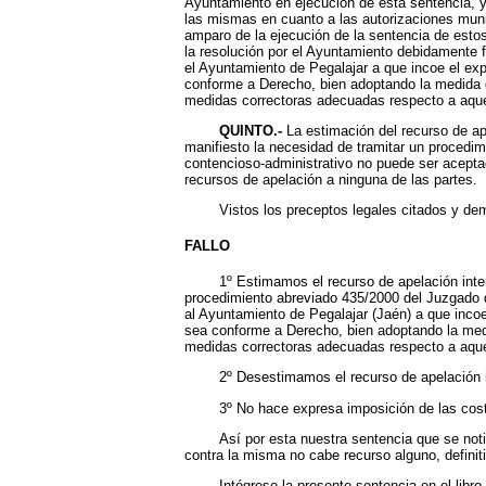
Ayuntamiento en ejecución de esta sentencia, y 
las mismas en cuanto a las autorizaciones muni
amparo de la ejecución de la sentencia de estos
la resolución por el Ayuntamiento debidamente 
el Ayuntamiento de Pegalajar a que incoe el expe
conforme a Derecho, bien adoptando la medida de
medidas correctoras adecuadas respecto a aquel
QUINTO.-
La estimación del recurso de ap
manifiesto la necesidad de tramitar un procedimi
contencioso-administrativo no puede ser aceptad
recursos de apelación a ninguna de las partes.
Vistos los preceptos legales citados y demás d
FALLO
1º Estimamos el recurso de apelación interp
procedimiento abreviado 435/2000 del Juzgado 
al Ayuntamiento de Pegalajar (Jaén) a que incoe 
sea conforme a Derecho, bien adoptando la medid
medidas correctoras adecuadas respecto a aquél
2º Desestimamos el recurso de apelación inter
3º No hace expresa imposición de las costas
Así por esta nuestra sentencia que se notifica
contra la misma no cabe recurso alguno, defin
Intégrese la presente sentencia en el libro d