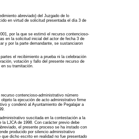
edimiento abreviado) del Juzgado de lo
do en virtud de solicitud presentada el día 3 de
001, por la que se estimó el recurso contencioso-
en la solicitud inicial del actor de fecha 3 de
jar y por la parte demandante, se sustanciaron
partes el recibimiento a prueba ni la celebración
ración, votación y fallo del presente recurso de
 en su tramitación.
 recurso contencioso-administrativo número
bjeto la ejecución de acto administrativo firme
ativo y condenó al Ayuntamiento de Pegalajar a
99.
dministrativo suscitada en la contestación a la
de la LJCA de 1998. Con carácter previo debe
abreviado, el presente proceso se ha instado con
ende producido por silencio administrativo
e que dicho escrito en realidad no fue presentado