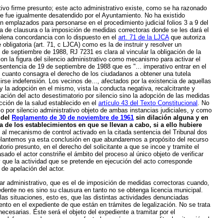
vo firme presunto; este acto administrativo existe, como se ha razonado
ue fue igualmente desatendido por el Ayuntamiento. No ha existido
on emplazados para personarse en el procedimiento judicial folios 3 a 9 del
a de clausura o la imposición de medidas correctoras donde se les dará el
 plena concordancia con lo dispuesto en el
art. 71 de la LJCA
que autoriza
obligatoria (art. 71, c LJCA) como es la de instruir y resolver un
de septiembre de 1988, RJ 7231 es clara al vincular la obligación de la
con la figura del silencio administrativo como mecanismo para activar el
a sentencia de 19 de septiembre de 1988 que es "... imperativo entrar en el
 cuanto consagra el derecho de los ciudadanos a obtener una tutela
irse indefensión. Los vecinos de..., afectados por la existencia de aquellas
y la adopción en el mismo, vista la conducta negativa, recalcitrante y
ación del acto desestimatorio por silencio sino la adopción de las medidas
ección de la salud establecido en el
artículo 43 del Texto Constitucional
. No
o por silencio administrativo objeto de ambas instancias judiciales, y como
 del
Reglamento de 30 de noviembre de 1961
sin dilación alguna y en
 de los establecimientos en que se llevan a cabo, si a ello hubiere
n al mecanismo de control activado en la citada sentencia del Tribunal dos
 adelantemos ya esta conclusión en que abundaremos a propósito del recurso
rio presunto, en el derecho del solicitante a que se incoe y tramite el
sado el actor constriñe el ámbito del proceso al único objeto de verificar
 y que la actividad que se pretende en ejecución del acto corresponde
de apelación del actor.
uar administrativo, que es el de imposición de medidas correctoras cuando,
edente no es sino su clausura en tanto no se obtenga licencia municipal.
as situaciones, esto es, que las distintas actividades denunciadas
ento en el expediente de que están en trámites de legalización. No se trata
ecesarias. Éste será el objeto del expediente a tramitar por el