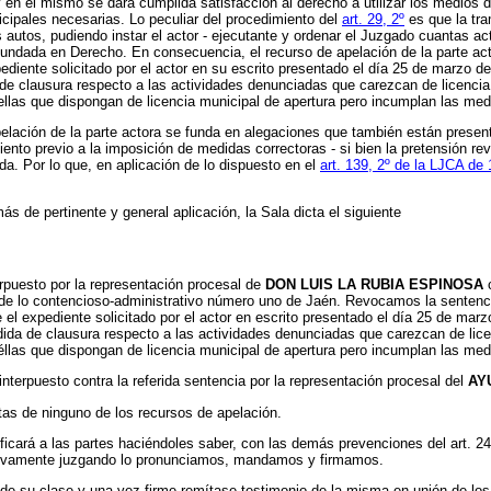
en el mismo se dará cumplida satisfacción al derecho a utilizar los medios 
cipales necesarias. Lo peculiar del procedimiento del
art. 29, 2º
es que la tra
 autos, pudiendo instar el actor - ejecutante y ordenar el Juzgado cuantas ac
fundada en Derecho. En consecuencia, el recurso de apelación de la parte ac
diente solicitado por el actor en su escrito presentado el día 25 de marzo de
 clausura respecto a las actividades denunciadas que carezcan de licencia mu
las que dispongan de licencia municipal de apertura pero incumplan las medi
elación de la parte actora se funda en alegaciones que también están presen
ento previo a la imposición de medidas correctoras - si bien la pretensión re
a. Por lo que, en aplicación de lo dispuesto en el
art. 139, 2º de la LJCA de
e pertinente y general aplicación, la Sala dicta el siguiente
uesto por la representación procesal de
DON LUIS LA RUBIA ESPINOSA
c
de lo contencioso-administrativo número uno de Jaén. Revocamos la sentenc
el expediente solicitado por el actor en escrito presentado el día 25 de marzo
a de clausura respecto a las actividades denunciadas que carezcan de licenc
las que dispongan de licencia municipal de apertura pero incumplan las medi
puesto contra la referida sentencia por la representación procesal del
AY
 de ninguno de los recursos de apelación.
rá a las partes haciéndoles saber, con las demás prevenciones del art. 248,
itivamente juzgando lo pronunciamos, mandamos y firmamos.
e su clase y una vez firme remítase testimonio de la misma en unión de los