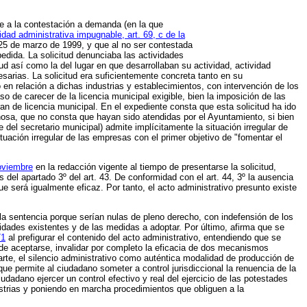
e a la contestación a demanda (en la que
idad administrativa impugnable, art. 69, c de la
 25 de marzo de 1999, y que al no ser contestada
pedida. La solicitud denunciaba las actividades
tud así como la del lugar en que desarrollaban su actividad, actividad
sarias. La solicitud era suficientemente concreta tanto en su
en relación a dichas industrias y establecimientos, con intervención de los
 de carecer de la licencia municipal exigible, bien la imposición de las
an de licencia municipal. En el expediente consta que esta solicitud ha ido
inosa, que no consta que hayan sido atendidas por el Ayuntamiento, si bien
 del secretario municipal) admite implícitamente la situación irregular de
tuación irregular de las empresas con el primer objetivo de "fomentar el
noviembre
en la redacción vigente al tiempo de presentarse la solicitud,
 del apartado 3º del art. 43. De conformidad con el art. 44, 3º la ausencia
que será igualmente eficaz. Por tanto, el acto administrativo presunto existe
la sentencia porque serían nulas de pleno derecho, con indefensión de los
ridades existentes y de las medidas a adoptar. Por último, afirma que se
71
al prefigurar el contenido del acto administrativo, entendiendo que se
de aceptarse, invalidar por completo la eficacia de dos mecanismos
rte, el silencio administrativo como auténtica modalidad de producción de
ue permite al ciudadano someter a control jurisdiccional la renuencia de la
adano ejercer un control efectivo y real del ejercicio de las potestades
ustrias y poniendo en marcha procedimientos que obliguen a la