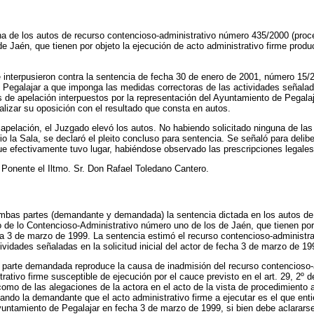
a de los autos de recurso contencioso-administrativo número 435/2000 (proc
 Jaén, que tienen por objeto la ejecución de acto administrativo firme produci
interpusieron contra la sentencia de fecha 30 de enero de 2001, número 15/2
Pegalajar a que imponga las medidas correctoras de las actividades señaladas 
 de apelación interpuestos por la representación del Ayuntamiento de Pegala
lizar su oposición con el resultado que consta en autos.
apelación, el Juzgado elevó los autos. No habiendo solicitado ninguna de las 
o la Sala, se declaró el pleito concluso para sentencia. Se señaló para delibe
ue efectivamente tuvo lugar, habiéndose observado las prescripciones legales
ente el Iltmo. Sr. Don Rafael Toledano Cantero.
mbas partes (demandante y demandada) la sentencia dictada en los autos de
de lo Contencioso-Administrativo número uno de los de Jaén, que tienen por o
día 3 de marzo de 1999. La sentencia estimó el recurso contencioso-administr
vidades señaladas en la solicitud inicial del actor de fecha 3 de marzo de 19
 parte demandada reproduce la causa de inadmisión del recurso contencioso-a
ativo firme susceptible de ejecución por el cauce previsto en el art. 29, 2º 
omo de las alegaciones de la actora en el acto de la vista de procedimiento 
mando la demandante que el acto administrativo firme a ejecutar es el que enti
 Ayuntamiento de Pegalajar en fecha 3 de marzo de 1999, si bien debe aclarars