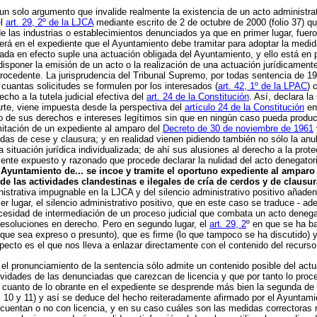
olo argumento que invalide realmente la existencia de un acto administrati
el
art. 29, 2º de la LJCA
mediante escrito de 2 de octubre de 2000 (folio 37) q
de las industrias o establecimientos denunciados ya que en primer lugar, fuer
erá en el expediente que el Ayuntamiento debe tramitar para adoptar la medid
tada en efecto suple una actuación obligada del Ayuntamiento, y ello está en
isponer la emisión de un acto o la realización de una actuación jurídicamente 
ocedente. La jurisprudencia del Tribunal Supremo, por todas sentencia de 19 
cuantas solicitudes se formulen por los interesados (
art. 42, 1º de la LPAC
) 
echo a la tutela judicial efectiva del
art. 24 de la Constitución
. Así, declara l
arte, viene impuesta desde la perspectiva del
artículo 24 de la Constitución
en
cio de sus derechos e intereses legítimos sin que en ningún caso pueda produc
amitación de un expediente al amparo del
Decreto de 30 de noviembre de 1961
das de cese y clausura; y en realidad vienen pidiendo también no sólo la anul
situación jurídica individualizada; de ahí sus alusiones al derecho a la prot
mente expuesto y razonado que procede declarar la nulidad del acto denegatori
l Ayuntamiento de... se incoe y tramite el oportuno expediente al amparo
e las actividades clandestinas e ilegales de cría de cerdos y de clausura
nistrativa impugnable en la LJCA y del silencio administrativo positivo añade
er lugar, el silencio administrativo positivo, que en este caso se traduce -
cesidad de intermediación de un proceso judicial que combata un acto denegato
resoluciones en derecho. Pero en segundo lugar, el
art. 29, 2
º en que se ha ba
te que sea expreso o presunto), que es firme (lo que tampoco se ha discutido)
ecto es el que nos lleva a enlazar directamente con el contenido del recurso 
e el pronunciamiento de la sentencia sólo admite un contenido posible del act
ividades de las denunciadas que carezcan de licencia y que por tanto lo proc
 cuanto de lo obrante en el expediente se desprende más bien la segunda de l
os 10 y 11) y así se deduce del hecho reiteradamente afirmado por el Ayuntami
 cuentan o no con licencia, y en su caso cuáles son las medidas correctoras n