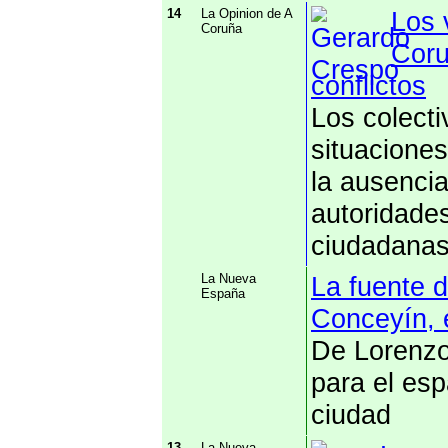
14
La Opinion de A
Los 
Coruña
Coru
conflictos
Los colect
situacione
la ausencia
autoridade
ciudadana
La Nueva
La fuente d
España
Conceyín, 
De Lorenzo
para el esp
ciudad
13
La Nueva