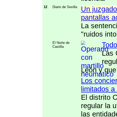
12
Diario de Sevilla
Un juzgado 
pantallas a
La sentenc
"ruidos int
El Norte de
Todo
Castilla
Las 
regu
León y que 
Los concie
limitados a
El distrito 
regular la 
las entida