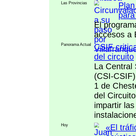
Las Provincias
Plan
para
El programa
accesos a 
Panorama Actual
CSIF critic
del circuito
La Central 
(CSI-CSIF) 
1 de Cheste
del Circui
impartir la
instalacion
Hoy
«El tráf