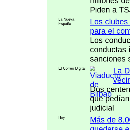
millones d
Piden a TSJ
La Nueva
Los clubes
España
para el con
Los conduc
conductas i
sanciones 
El Correo Digital
La D
veci
Dos centena
que pedían 
judicial
Hoy
Más de 8.0
quedarse en