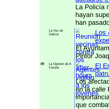
La Policía 
hayan super
han pasado
La Voz de
Los 
Galicia
expe
El Ayuntami
Pintor Joa
09
La Opinion de A
El E
Coruña
patr
Los afectad
en la call
importancia
que combati