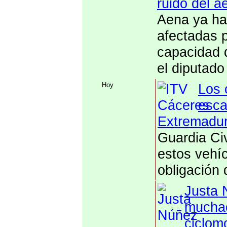
ruido del 
Aena ya ha
afectadas p
capacidad 
el diputad
Hoy
Los 
esca
Extremadu
Guardia Civ
estos vehí
obligación 
Justa 
muchac
ciclom