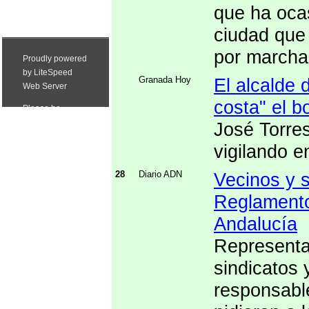
que ha ocas
ciudad que
por marchar
Granada Hoy
El alcalde 
costa" el b
José Torre
vigilando en
28
Diario ADN
Vecinos y s
Reglamento 
Andalucía
Representa
sindicatos 
responsabl