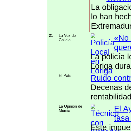
La obligac
lo han hec
Extremadu
21
La Voz de
«No 
Galicia
que
La policía 
Loriga dura
El País
Ruido contr
Decenas de
rentabilidad
La Opinión de
El A
Murcia
tasa
Este impue