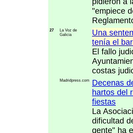
pidieron a 
"empiece de
Reglament
27
La Voz de
Una sentenc
Galicia
tenía el ba
El fallo jud
Ayuntamient
costas judi
Madridpress.com
Decenas de
hartos del 
fiestas
La Asociac
dificultad 
gente" ha 