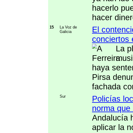
hacerlo pu
hacer diner
15
La Voz de
El contenci
Galicia
conciertos 
La p
musi
haya senten
Pirsa denun
fachada co
Sur
Policías lo
norma que o
Andalucía 
aplicar la 