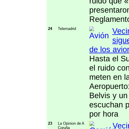
ruido que «
presentaron
Reglamento
24
Telemadrid
Veci
sigu
de los avio
Hasta el Su
el ruido co
meten en la
Aeropuerto
Belvis y un
escuchan p
por hora
23
La Opinion de A
Veci
Coruña