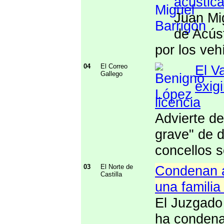
acústic
Juan Mig
de Acúst
por los veh
04
El Correo
El V
Gallego
exig
licencia
Advierte de
grave" de d
concellos 
03
El Norte de
Condenan a
Castilla
una familia
El Juzgado 
ha condena