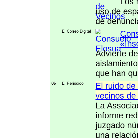
Los 
uso de esp
de denunci
El Correo Digital
Cons
«Ins
Advierte de
aislamient
que han qu
06
El Periódico
El ruido de
vecinos de
La Associa
informe re
juzgado núm
una relació