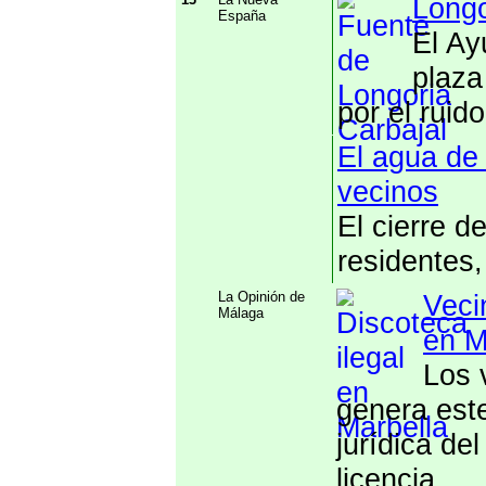
Longo
España
El Ay
plaza
por el ruido
El agua de 
vecinos
El cierre d
residentes,
La Opinión de
Veci
Málaga
en M
Los 
genera este
jurídica de
licencia