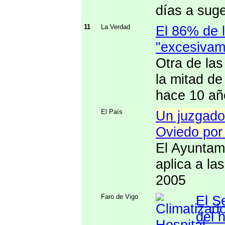
días a suge
11
La Verdad
El 86% de 
"excesivam
Otra de las
la mitad d
hace 10 añ
El País
Un juzgado 
Oviedo por
El Ayuntam
aplica a la
2005
Faro de Vigo
El S
del 