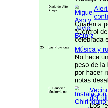
Diario del Alto
Alert
Aragón
contr
Cuarenta p
"Control de
celebrada 
25
Las Provincias
Música y ru
No hace una
peso de la 
por hacer 
notas desaf
El Periódico
Vecino
Mediterráneo
del ru
Los re