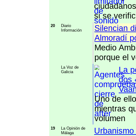
ciudadanos 
si se verif
20
Diario
Silencian 
Información
Almoradí p
Medio Ambi
porque el 
La Voz de
La p
Galicia
dos 
Vaam
Uno de ello
mientras qu
volumen
19
La Opinión de
Urbanismo 
Málaga