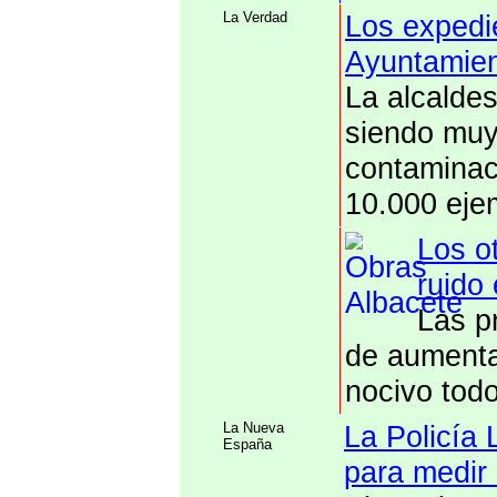
La Verdad
Los expedie
Ayuntamien
La alcalde
siendo muy
contaminaci
10.000 eje
Los o
ruido
Las p
de aumenta
nocivo tod
La Nueva
La Policía 
España
para medir 