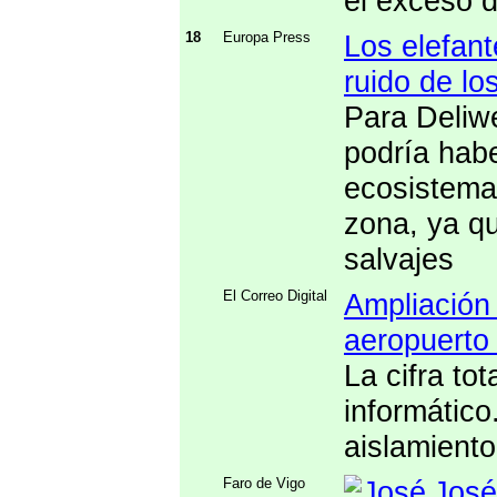
el exceso d
18
Europa Press
Los elefant
ruido de lo
Para Deliw
podría hab
ecosistema 
zona, ya qu
salvajes
El Correo Digital
Ampliación
aeropuerto 
La cifra to
informático
aislamiento
Faro de Vigo
José