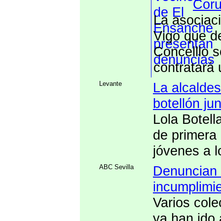
Coru
La asociaci
Vigo que d
Concelllo s
contratará u
Levante
La alcaldes
botellón jun
Lola Botel
de primera
jóvenes a l
ABC Sevilla
Denuncian 
incumplimie
Varios cole
ya han ido 