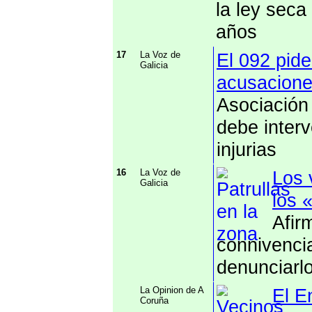
la ley seca
años
17
La Voz de
El 092 pide
Galicia
acusacione
Asociación 
debe inter
injurias
16
La Voz de
Los 
Galicia
los 
Afir
connivencia
denunciarl
La Opinion de A
El E
Coruña