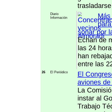
trasladarse 
Diario
Más 
Información
para
sonar por 
Echan de 
las 24 hora
han rebajad
entre las 2
26
El Periódico
El Congreso
aviones de 
La Comisió
instar al G
Trabajo Té