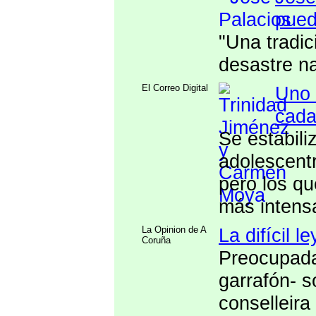
pued
"Una tradi
desastre na
El Correo Digital
Uno 
cada
Se estabili
adolescentr
pero los q
más intens
La Opinion de A
La difícil 
Coruña
Preocupada 
garrafón- s
conselleira