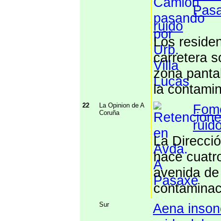
Pasa
ruido
Los residen
carretera s
zona panta
la contami
22
La Opinion de A
Fome
Coruña
ruid
La Direcci
hace cuatro
avenida de
contaminac
Sur
Aena insono