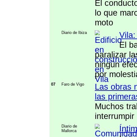
El conducto
lo que marc
moto
Diario de Ibiza
Vila:
El b
paralizar l
ningún efec
por molesti
07
Faro de Vigo
Las obras 
las primera
Muchos tra
interrumpir 
Diario de
Ínti
Mallorca