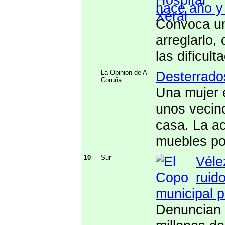
hace año y
Convoca un
arreglarlo,
las dificult
La Opinion de A
Desterrados
Coruña
Una mujer 
unos vecin
casa. La a
muebles po
10
Sur
Véle
ruid
municipal 
Denuncian 