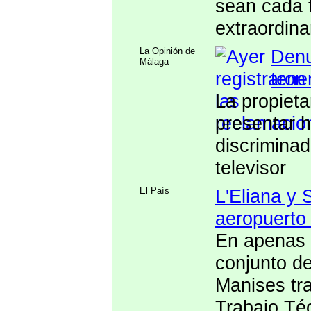
sean cada 
extraordina
La Opinión de
Denu
Málaga
tener
La propieta
presentar 
discriminad
televisor
El País
L'Eliana y 
aeropuerto
En apenas 1
conjunto d
Manises tr
Trabajo Té