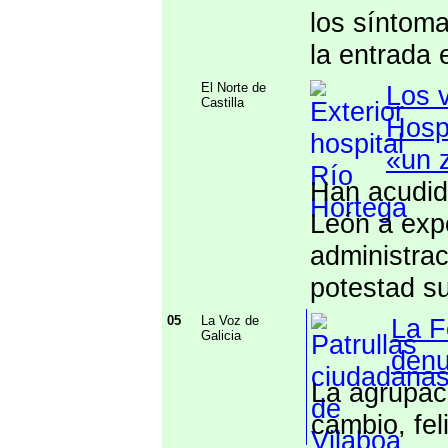
los síntoma
la entrada 
El Norte de
Los v
Castilla
Hospi
«un 
Han acudido
León a exp
administra
potestad s
05
La Voz de
La F
Galicia
denu
La agrupac
cambio, fel