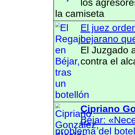
los agresore
la camiseta
El juez orden
bejarano que
El Juzgado a
contra el al
Cipriano Go
Béjar: «Nece
problema del bote