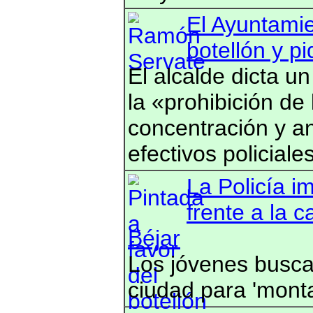
El Ayuntamie
botellón y p
El alcalde dicta u
la «prohibición de 
concentración y a
efectivos policiale
La Policía i
frente a la c
Béjar
Los jóvenes buscar
ciudad para 'montar