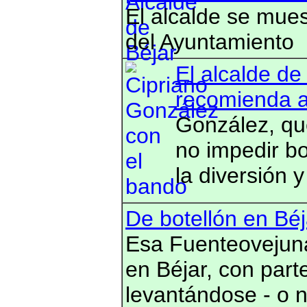
El alcalde se mues
del Ayuntamiento
El alcalde de
recomienda a
González, qu
no impedir bo
la diversión 
De botellón en Béj
Esa Fuenteovejun
en Béjar, con part
levantándose - o n