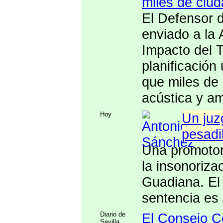
miles de ciu
El Defensor d
enviado a la 
Impacto del T
planificación
que miles de
acústica y am
Hoy
Un juz
pesadi
Una promotor
la insonoriza
Guadiana. El 
sentencia es
Diario de
El Consejo Co
Sevilla