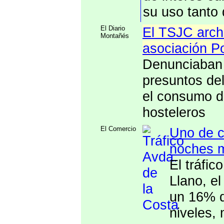
su uso tanto
El Diario
El TSJC archi
Montañés
asociación 
Denunciaban 
presuntos del
el consumo de
hosteleros
El Comercio
Uno de c
noches m
El tráfi
Llano, el
un 16% d
niveles,