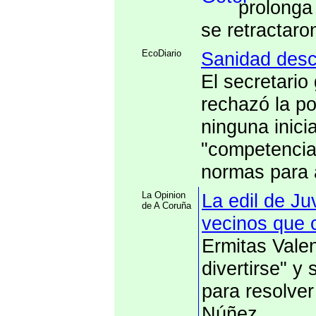
prolonga 
se retractaro
EcoDiario
Sanidad descar
El secretario
rechazó la p
ninguna inici
"competencia
normas para 
La Opinion
La edil de Ju
de A Coruña
vecinos que cr
Ermitas Valen
divertirse" y 
para resolve
Núñez