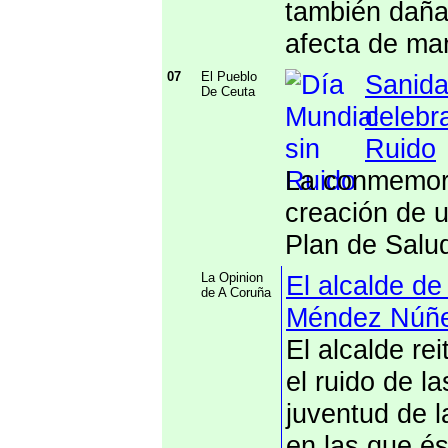
también daña
afecta de man
07
El Pueblo
Sanida
De Ceuta
celebr
Ruido
La conmemora
creación de u
Plan de Salu
La Opinion
El alcalde de
de A Coruña
Méndez Núñez
El alcalde re
el ruido de l
juventud de l
en las que és