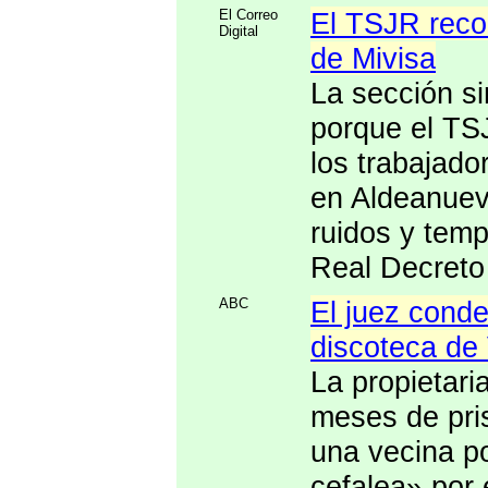
El Correo
El TSJR recon
Digital
de Mivisa
La sección si
porque el TSJ
los trabajad
en Aldeanueva
ruidos y temp
Real Decreto
ABC
El juez cond
discoteca de 
La propietari
meses de pri
una vecina po
cefalea» por 