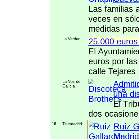
Las familias 
veces en sól
medidas para
La Verdad
25.000 euros 
El Ayuntamie
euros por las
calle Tejares
La Voz de
Admiti
Galicia
una di
El Tri
dos ocasiones
18
Telemadrid
Ruiz G
Madrid