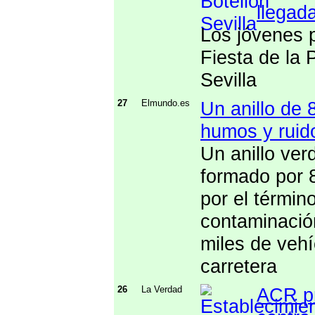
llegada
Los jóvenes p
Fiesta de la 
Sevilla
27
Elmundo.es
Un anillo de 
humos y ruid
Un anillo ver
formado por 
por el términ
contaminació
miles de vehí
carretera
26
La Verdad
ACR pr