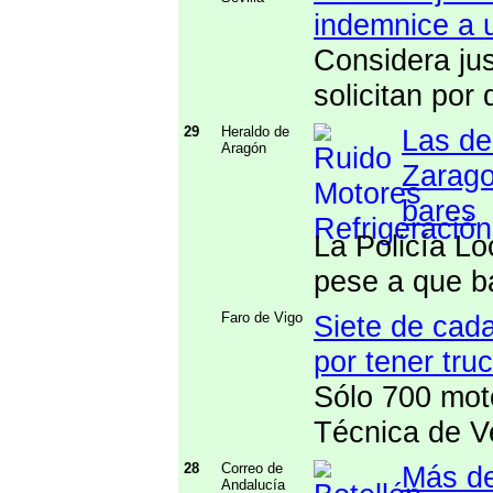
indemnice a u
Considera jus
solicitan por
29
Heraldo de
Las de
Aragón
Zarago
bares
La Policía L
pese a que b
Faro de Vigo
Siete de cada
por tener tru
Sólo 700 mot
Técnica de V
28
Correo de
Más de
Andalucía