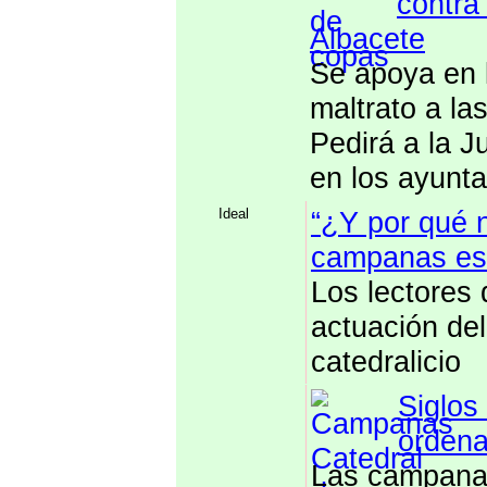
contra
Albacete
Se apoya en 
maltrato a la
Pedirá a la J
en los ayunt
Ideal
“¿Y por qué 
campanas es
Los lectores 
actuación del
catedralicio
Siglos
ordena
Las campanas