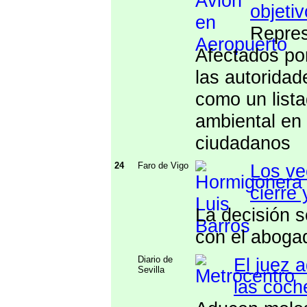
objeti
Repres
Afectados por
las autoridad
como un lista
ambiental en 
ciudadanos
24
Faro de Vigo
Los ve
cierre
La decisión s
con el aboga
Diario de
El juez 
Sevilla
las coche