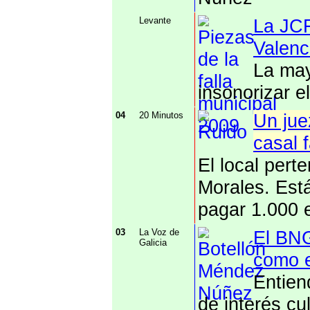
Levante
La JCF
Valenc
La may
insonorizar e
04
20 Minutos
Un jue
casal 
El local pert
Morales. Está
pagar 1.000 
03
La Voz de
El BNG
Galicia
como e
Entien
de interés cu