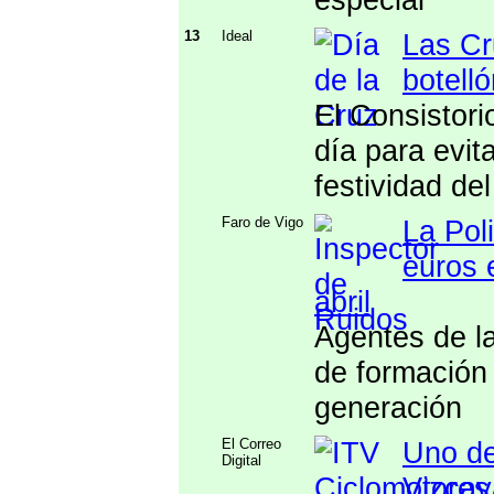
13
Ideal
Las Cr
botell
El Consistor
día para evit
festividad de
Faro de Vigo
La Pol
euros 
abril
Agentes de la
de formación
generación
El Correo
Uno de
Digital
Vizcay