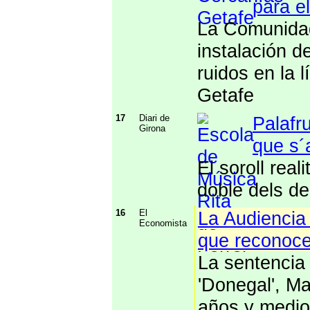
para e
La Comunidad
instalación d
ruidos en la 
Getafe
17
Diari de
Palafr
Girona
que s´
El soroll rea
doble dels d
16
El
La Audiencia 
Economista
que reconoce
La sentencia 
'Donegal', Ma
años y medio 