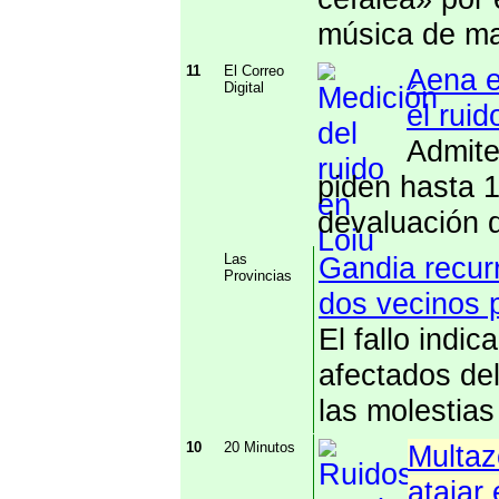
música de m
11
El Correo
Aena e
Digital
el rui
Admite
piden hasta 
devaluación 
Las
Gandia recurr
Provincias
dos vecinos p
El fallo indi
afectados de
las molestias
10
20 Minutos
Multaz
atajar 