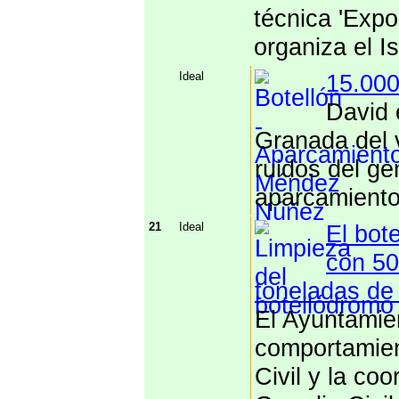
técnica 'Expo
organiza el I
Ideal
15.000
David 
Granada del 
ruidos del ge
aparcamiento
21
Ideal
El bot
con 50
toneladas de
El Ayuntamie
comportamient
Civil y la co