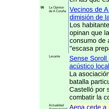
06
La Opinion
Vecinos de A 
de A Coruña
dimisión de l
Los habitant
opinan que la
consumo de 
"escasa prep
Levante
Sense Soroll 
acústico loca
La asociación
batalla parti
Castelló por 
combatir la c
Actualidad
Aena cede a 
Aeroespacial