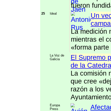
fueron fundi
25
Ideal
Un vec
campan
La medición m
mientras el 
«forma parte 
La Voz de
El Supremo p
Galicia
de la Catedr
La comisión 
que cree «dej
razón a los v
Ayuntamient
Europa
Afecta
Press