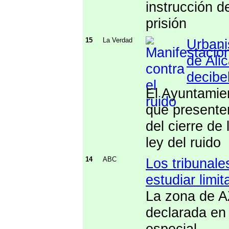
instrucción d
prisión
15
La Verdad
Urbani
de Ali
decibe
El Ayuntamien
que presenten
del cierre de
ley del ruido
14
ABC
Los tribunale
estudiar limi
La zona de A
declarada en 
especial