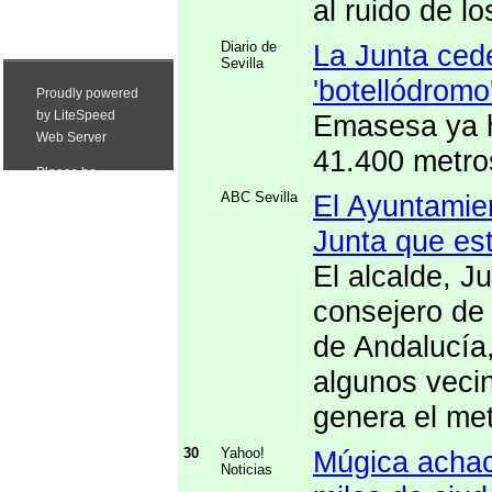
al ruido de l
Diario de
La Junta cede
Sevilla
'botellódromo
Emasesa ya ha
41.400 metro
ABC Sevilla
El Ayuntamie
Junta que est
El alcalde, 
consejero de
de Andalucía,
algunos vecin
genera el me
30
Yahoo!
Múgica achaca
Noticias