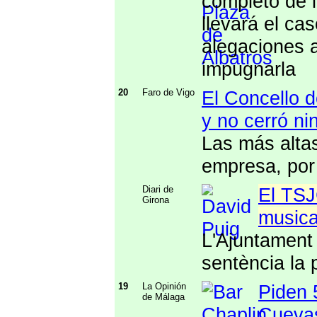
completo de l
llevará el ca
alegaciones 
impugnarla
20
Faro de Vigo
El Concello d
y no cerró n
Las más alta
empresa, por
Diari de
El TSJ
Girona
musica
L'Ajuntament 
sentència la 
19
La Opinión
Piden 
de Málaga
Cuevas