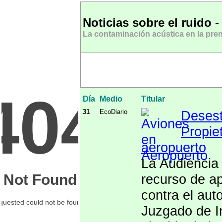
Noticias sobre el ruido 
La contaminación acústica en la pren
Día
Medio
Titular
31
EcoDiario
Desest
Propie
aeropuerto
La Audiencia 
recurso de ap
contra el aut
Juzgado de I