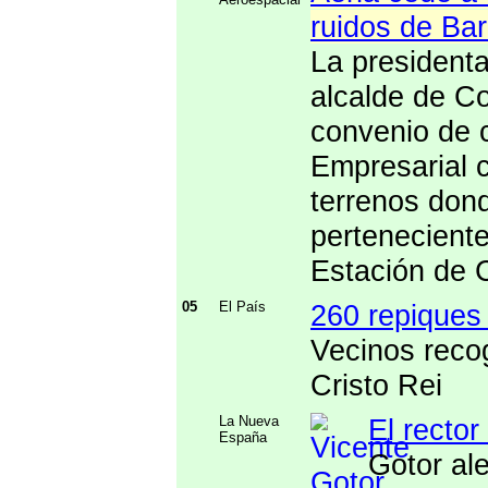
ruidos de Bar
La president
alcalde de Co
convenio de c
Empresarial 
terrenos don
perteneciente
Estación de 
05
El País
260 repiques
Vecinos reco
Cristo Rei
La Nueva
El recto
España
Gotor ale