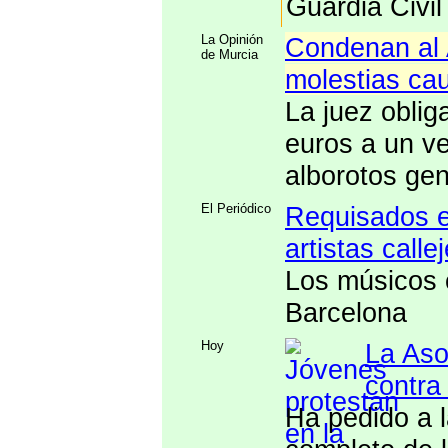
Guardia Civil
La Opinión
Condenan al 
de Murcia
molestias ca
La juez oblig
euros a un ve
alborotos gen
El Periódico
Requisados e
artistas calle
Los músicos c
Barcelona
Hoy
La Asoc
contra
Ha pedido a l