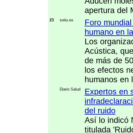
Aducen molest
apertura del 
23
soitu.es
Foro mundial 
humano en la
Los organiza
Acústica, que
de más de 50
los efectos n
humanos en l
Diario Salud
Expertos en s
infradeclara
del ruido
Así lo indicó
titulada 'Ruid