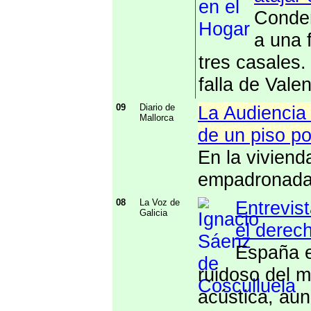
Conden
a una f
tres casales
falla de Vale
09
Diario de
La Audiencia
Mallorca
de un piso po
En la viviend
empadronadas
08
La Voz de
Entrevis
Galicia
el derec
España e
ruidoso del 
acústica, aun