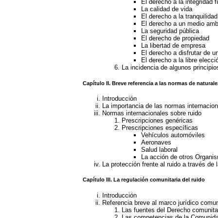
El derecho a la integridad f
La calidad de vida
El derecho a la tranquilida
El derecho a un medio am
La seguridad pública
El derecho de propiedad
La libertad de empresa
El derecho a disfrutar de u
El derecho a la libre elecci
La incidencia de algunos principi
Capítulo II. Breve referencia a las normas de natural
Introducción
La importancia de las normas internaciona
Normas internacionales sobre ruido
Prescripciones genéricas
Prescripciones específicas
Vehículos automóviles
Aeronaves
Salud laboral
La acción de otros Organis
La protección frente al ruido a través de
Capítulo III. La regulación comunitaria del ruido
Introducción
Referencia breve al marco jurídico comu
Las fuentes del Derecho comunita
Las competencias de la Comunida