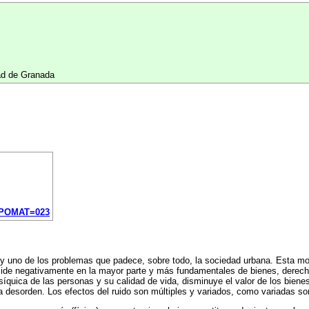
dad de Granada
RUPOMAT=023
oy uno de los problemas que padece, sobre todo, la sociedad urbana. Esta m
ide negativamente en la mayor parte y más fundamentales de bienes, derechos
 psíquica de las personas y su calidad de vida, disminuye el valor de los biene
 desorden. Los efectos del ruido son múltiples y variados, como variadas so