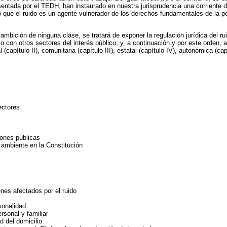
sentada por el TEDH, han instaurado en nuestra jurisprudencia una corriente 
 que el ruido es un agente vulnerador de los derechos fundamentales de la p
ambición de ninguna clase, se tratará de exponer la regulación jurídica del rui
 con otros sectores del interés público; y, a continuación y por este orden, 
capítulo II), comunitaria (capítulo III), estatal (capítulo IV), autonómica (capí
ectores
ones públicas
 ambiente en la Constitución
enes afectados por el ruido
rsonalidad
rsonal y familiar
ad del domicilio