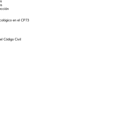
os
es
ección
 ecológico en el CP73
 el Código Civil