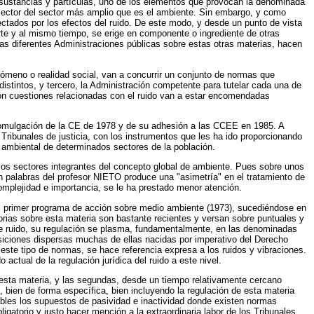
s sustancias y partículas, uno de los elementos que provocan la denominada
sector del sector más amplio que es el ambiente. Sin embargo, y como
fectados por los efectos del ruido. De este modo, y desde un punto de vista
arte y al mismo tiempo, se erige en componente o ingrediente de otras
 las diferentes Administraciones públicas sobre estas otras materias, hacen
nómeno o realidad social, van a concurrir un conjunto de normas que
distintos, y tercero, la Administración competente para tutelar cada una de
ión cuestiones relacionadas con el ruido van a estar encomendadas
 promulgación de la CE de 1978 y de su adhesión a las CCEE en 1985. A
 Tribunales de justicia, con los instrumentos que les ha ido proporcionando
ia ambiental de determinados sectores de la población.
 los sectores integrantes del concepto global de ambiente. Pues sobre unos
n palabras del profesor NIETO produce una "asimetría" en el tratamiento de
mplejidad e importancia, se le ha prestado menor atención.
 el primer programa de acción sobre medio ambiente (1973), sucediéndose en
orias sobre esta materia son bastante recientes y versan sobre puntuales y
re ruido, su regulación se plasma, fundamentalmente, en las denominadas
iciones dispersas muchas de ellas nacidas por imperativo del Derecho
este tipo de normas, se hace referencia expresa a los ruidos y vibraciones.
 actual de la regulación jurídica del ruido a este nivel.
 esta materia, y las segundas, desde un tiempo relativamente cercano
bien de forma específica, bien incluyendo la regulación de esta materia
hables los supuestos de pasividad e inactividad donde existen normas
ligatorio y justo hacer mención a la extraordinaria labor de los Tribunales