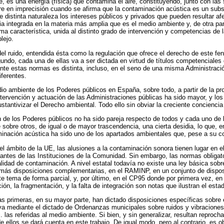
, es una energía (física) que contamina el aire, constituyendo, junto con la
rre en imprecisión cuando se afirma que la contaminación acústica es un sub
e distinta naturaleza los intereses públicos y privados que pueden resultar a
eria integrada en la materia más amplia que es el medio ambiente y, de otra p
ima característica, unida al distinto grado de intervención y competencias de
lejo.
del ruido, entendida ésta como la regulación que ofrece el derecho de este fe
gundo, cada una de ellas va a ser dictada en virtud de títulos competenciales 
iante estas normas es distinta, incluso, en el seno de una misma Administrac
ferentes.
edio ambiente de los Poderes públicos en España, sobre todo, a partir de la
ntervención y actuación de las Administraciones públicas ha sido mayor, y los
ustantivizar el Derecho ambiental. Todo ello sin obviar la creciente concienc
ón de los Poderes públicos no ha sido pareja respecto de todos y cada uno de
obre otros, de igual o de mayor trascendencia, una cierta desidia, lo que, e
inación acústica ha sido uno de los apartados ambientales que, pese a su co
 el ámbito de la UE, las alusiones a la contaminación sonora tienen lugar en
lantes de las Instituciones de la Comunidad. Sin embargo, las normas obligat
idad de contaminación. A nivel estatal todavía no existe una ley básica sob
emás disposiciones complementarias, en el RAMINP, en un conjunto de dispos
e tema de forma parcial, y, por último, en el CP95 donde por primera vez, en 
ión, la fragmentación, y la falta de integración son notas que ilustran el estado
as primeras, en su mayor parte, han dictado disposiciones específicas sobre
a mediante el dictado de Ordenanzas municipales sobre ruidos y vibraciones, 
las referidas al medio ambiente. Si bien, y sin generalizar, resultan reproc
e ellos se dará cuenta en este trabajo. De igual modo, pero al contrario, es ob