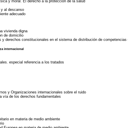
ísica y moral. El derecho a la protección de la salud
d y al descanso
biente adecuado
na vivienda digna
ón de domicilio
os y derechos constitucionales en el sistema de distribución de competencias 
eza internacional
les. especial referencia a los tratados
mos y Organizaciones internacionales sobre el ruido
 la vía de los derechos fundamentales
nitario en materia de medio ambiente
rio
d Europea en materia de medio ambiente