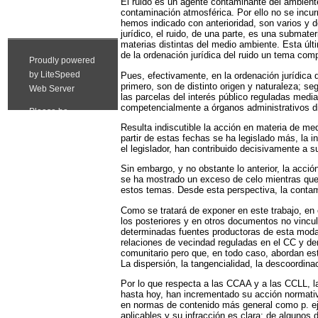
El ruido es un agente contaminante del ambiente
contaminación atmosférica. Por ello no se incu
hemos indicado con anterioridad, son varios y d
jurídico, el ruido, de una parte, es una submat
materias distintas del medio ambiente. Esta últ
de la ordenación jurídica del ruido un tema comp
Pues, efectivamente, en la ordenación jurídica 
primero, son de distinto origen y naturaleza; se
las parcelas del interés público reguladas med
competencialmente a órganos administrativos di
Resulta indiscutible la acción en materia de m
partir de estas fechas se ha legislado más, la i
el legislador, han contribuido decisivamente a s
Sin embargo, y no obstante lo anterior, la acci
se ha mostrado un exceso de celo mientras que s
estos temas. Desde esta perspectiva, la contam
Como se tratará de exponer en este trabajo, en
los posteriores y en otros documentos no vincu
determinadas fuentes productoras de esta modal
relaciones de vecindad reguladas en el CC y d
comunitario pero que, en todo caso, abordan est
La dispersión, la tangencialidad, la descoordinac
Por lo que respecta a las CCAA y a las CCLL, l
hasta hoy, han incrementado su acción normativ
en normas de contenido más general como p. ej. 
aplicables y su infracción es clara; de algunos d