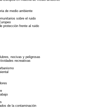
ria de medio ambiente
unitarios sobre el ruido
 Europeo
 protección frente al ruido
lubres, nocivas y peligrosas
tividades recreativas
 urbanismo
iental
dores
re
rabajo
os
rados de la contaminación