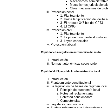
Mecanismos administrativ
Mecanismos jurisdiccional
Otros mecanismos de prot
Protección penal
1. Planteamiento
2. Hasta la tipificación del delito
3. El artículo 347 bis del CP73
4. El CP95
Protección civil
1. Planteamiento
2. La protección frente al ruido en
3. Leyes especiales
Protección laboral
Capítulo V. La regulación autonómica del ruido
Introducción
Normas autonómicas sobre ruido
Capítulo VI. El papel de la administración local
Introducción
Planteamiento constitucional
La legislación de bases de régimen local
Principio de autonomía local
Potestad reglamentaria
Potestad sancionadora
Competencias
Legislación autonómica
Sucinta referencia a la jurisprudencia