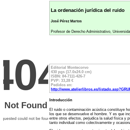
La ordenación jurídica del ruido
José Pérez Martos
Profesor de Derecho Administrativo, Universi
Editorial Montecorvo
430 pgs (17.0x24.0 cm)
ISBN: 84-7111-426-7
PVP: 33,28 €
Pedidos en:
http://www.atelierlibros.es/listado.asp?G
Introducción
El ruido o contaminación acústica constituye h
los que se desenvuelve el hombre. Y es que inc
entre otros efectos, perjudica la salud física y
tanto individual como colectivamente y ocasiona