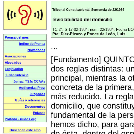
Tribunal Constitucional. Sentencia de 22/1984
Inviolabilidad del domicilio
TC 2ª, S 17-02-1984, núm. 22/1984, Fecha BO
Pte: Díez-Picazo y Ponce de León, Luis
...
[Fundamento] QUINTO
dos reglas distintas: u
principal, mientras la 
concreta de la primera,
más reducido. La regla 
domicilio, que constit
fundamental de la pers
hemos dicho, para gara
de ésta, dentro del esp