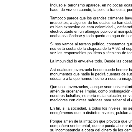
Incluso el terrorismo aparece, en no pocas ocas
hace, de vez en cuando, la policía francesa, po
Tampoco parece que los grandes crímenes hayan 
irresueltos, a algunos de los cuales se han dado
es bien expresivo de esta calamidad -, catástr
electrocutado en un albergue público al manipu
acaba olvidándose y todo queda en agua de borr
Si nos vamos al terreno político, constamos qu
nos está costando la chapuza de la A-92, el es
vez los responsables políticos y técnicos de t
La impunidad lo envuelve todo. Desde las cosa
Así cualquier jovenzuelo beodo puede berrear ha
monumentos que nadie le pedirá cuentas de su
educar o a la que hemos hecho a nuestra imagen
Que unos jovenzuelos, aunque sean universitario
amén de ordenarles limpiar, como prolongación d
nuestros bolsillos, no sería mala solución, en 
medidores con cintas métricas para saber si el
En fin, si la sociedad, a todos los niveles, no s
energúmenos que, a distintos niveles, pululan 
Porque amén de la irritación que provoca que u
compañera sentimental, que se pueda abusar de 
su incompetencia a costa del dinero de los demá