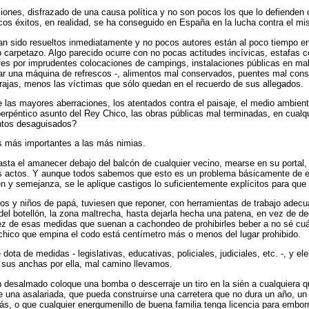
iones, disfrazado de una causa política y no son pocos los que lo defienden o
cos éxitos, en realidad, se ha conseguido en España en la lucha contra el m
sido resueltos inmediatamente y no pocos autores están al poco tiempo en l
 carpetazo. Algo parecido ocurre con no pocas actitudes incívicas, estafas co
ofes por imprudentes colocaciones de campings, instalaciones públicas en ma
lar una máquina de refrescos -, alimentos mal conservados, puentes mal const
ajas, menos las víctimas que sólo quedan en el recuerdo de sus allegados.
e las mayores aberraciones, los atentados contra el paisaje, el medio ambien
perpéntico asunto del Rey Chico, las obras públicas mal terminadas, en cual
antos desaguisados?
s más importantes a las más nimias.
sta el amanecer debajo del balcón de cualquier vecino, mearse en su portal, d
s actos. Y aunque todos sabemos que esto es un problema básicamente de 
 y semejanza, se le aplique castigos lo suficientemente explícitos para que 
s y niños de papá, tuviesen que reponer, con herramientas de trabajo adecua
el botellón, la zona maltrecha, hasta dejarla hecha una patena, en vez de de
vez de esas medidas que suenan a cachondeo de prohibirles beber a no sé cuá
 chico que empina el codo está centímetro más o menos del lugar prohibido.
e dota de medidas - legislativas, educativas, policiales, judiciales, etc. -, y
a sus anchas por ella, mal camino llevamos.
n desalmado coloque una bomba o descerraje un tiro en la sién a cualquiera 
una asalariada, que pueda construirse una carretera que no dura un año, un 
s, o que cualquier energumenillo de buena familia tenga licencia para emborr