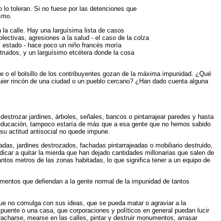
 lo toleran. Si no fuese por las detenciones que
ismo.
a calle. Hay una larguísima lista de casos
lectivas, agresiones a la salud - el caso de la colza
l estado - hace poco un niño francés moría
ruidos, y un larguísimo etcétera donde la cosa
te o el bolsillo de los contribuyentes gozan de la máxima impunidad. ¿Qué
quier rincón de una ciudad o un pueblo cercano? ¿Han dado cuenta alguna
estrozar jardines, árboles, señales, bancos o pintarrajear paredes y hasta
educación, tampoco estaría de más que a esa gente que no hemos sabido
su actitud antisocial no quede impune.
das, jardines destrozados, fachadas pintarrajeadas o mobiliario destruido,
dicar a quitar la mierda que han dejado cantidades millonarias que salen de
ntos metros de las zonas habitadas, lo que significa tener a un equipo de
 elementos que defiendan a la gente normal de la impunidad de tantos
que no comulga con sus ideas, que se pueda matar o agraviar a la
puente o una casa, que corporaciones y políticos en general puedan lucir
acharse, mearse en las calles, pintar y destruir monumentos, arrasar