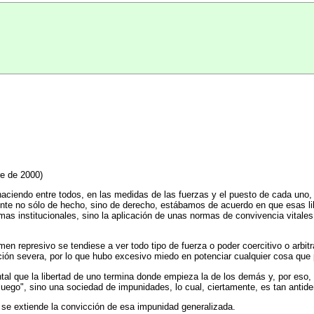
e de 2000)
haciendo entre todos, en las medidas de las fuerzas y el puesto de cada uno
lmente no sólo de hecho, sino de derecho, estábamos de acuerdo en que esas l
rmas institucionales, sino la aplicación de unas normas de convivencia vitale
men represivo se tendiese a ver todo tipo de fuerza o poder coercitivo o arbi
ción severa, por lo que hubo excesivo miedo en potenciar cualquier cosa que 
al que la libertad de uno termina donde empieza la de los demás y, por eso
luego", sino una sociedad de impunidades, lo cual, ciertamente, es tan antid
e extiende la convicción de esa impunidad generalizada.