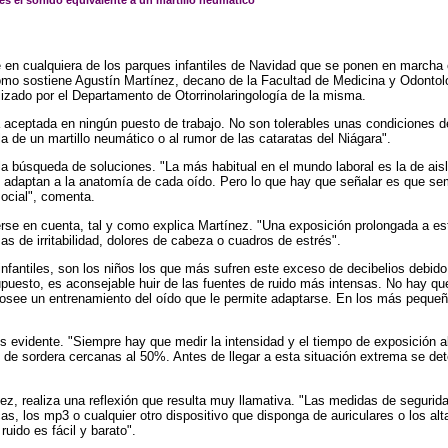
es el sonido equivalente a un martillo neumático
e en cualquiera de los parques infantiles de Navidad que se ponen en march
 como sostiene Agustín Martínez, decano de la Facultad de Medicina y Odontol
izado por el Departamento de Otorrinolaringología de la misma.
a aceptada en ningún puesto de trabajo. No son tolerables unas condiciones 
la de un martillo neumático o al rumor de las cataratas del Niágara".
la búsqueda de soluciones. "La más habitual en el mundo laboral es la de ais
 adaptan a la anatomía de cada oído. Pero lo que hay que señalar es que sem
social", comenta.
se en cuenta, tal y como explica Martínez. "Una exposición prolongada a este
s de irritabilidad, dolores de cabeza o cuadros de estrés".
infantiles, son los niños los que más sufren este exceso de decibelios debido 
puesto, es aconsejable huir de las fuentes de ruido más intensas. No hay qu
posee un entrenamiento del oído que le permite adaptarse. En los más peque
 es evidente. "Siempre hay que medir la intensidad y el tiempo de exposición
e sordera cercanas al 50%. Antes de llegar a esta situación extrema se dete
z, realiza una reflexión que resulta muy llamativa. "Las medidas de seguridad
ecas, los mp3 o cualquier otro dispositivo que disponga de auriculares o los a
uido es fácil y barato".