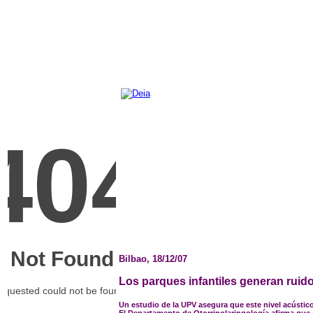
Bilbao, 18/12/07
Los parques infantiles generan ruido
Un estudio de la UPV asegura que este nivel acústic