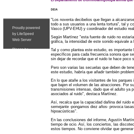
El Departamento de Otorrinolaringología afirma que 
DEIA
"Los noventa decibelios que llegan a alcanzars
todo a sus usuarios a una lenta tortura", tal y
Vasco (UPV-EHU) y coordinador del estudio real
Según Martínez "esta fuente de ruido no estarí
gráfica, la intensidad de este sonido equivale a 
Tal y como plantea este estudio, es importante 
específicos para cada frecuencia sonora que se
sin dejar de recordar que el ruido te hace poco 
Pero son varias las secuelas que deben de tener
este estudio, habría que añadir también problema
En lo que atañe a los visitantes de los parques 
que bajen el volumen de las atracciones. Por su
transmisiones intensas, dado que el adulto ya 
asociados al ruido", destaca Martínez.
Así, recalca que la capacidad dañina del ruido
semejante -pongamos diez años- provoca tasas d
hipoacústicas".
En las conclusiones del informe, Agustín Martíne
tiempo de ocio. Así, los conciertos, las discot
estos tiempos. No conviene olvidar que generar r