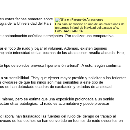
a en estas fechas someten sobre
ogía de la Universidad del País
Una niña se divierte en una de las atracciones de
un parque infantil de Navidad del pasado año.
Foto: JAVI GARCÍA
de contaminación acústica semejantes. Por realizar una comparativa
lar el foco de ruido y bajar el volumen. Además, existen tapones
ejante intensidad de las bocinas de las atracciones resulta absurda. Eso,
 tipo de sonidos provoca hipertensión arterial". A esto, según confirma
a su sensibilidad. "Hay que ejercer mayor presión y solicitar a los feriantes
e olvidarse de que los niños son más sensibles a este tipo de
ños se han detectado cuadros de excitación y estados de ansiedad
 al mismo, pero se estima que una exposición prolongada a un sonido
ctan otras patologías. El ruido es acumulativo y puede provocar
 laboral han trasladado las fuentes del ruido del tiempo de trabajo al
ltavoces de los coches se han convertido en fuentes de ruido evidentes en