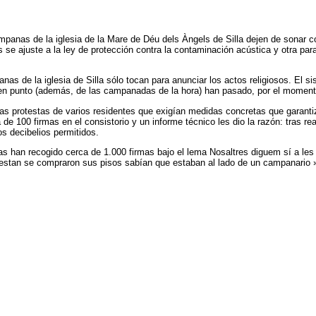
campanas de la iglesia de la Mare de Déu dels Àngels de Silla dejen de sonar
se ajuste a la ley de protección contra la contaminación acústica y otra para
s de la iglesia de Silla sólo tocan para anunciar los actos religiosos. El si
n punto (además, de las campanadas de la hora) han pasado, por el momento, 
las protestas de varios residentes que exigían medidas concretas que garan
e 100 firmas en el consistorio y un informe técnico les dio la razón: tras re
os decibelios permitidos.
as han recogido cerca de 1.000 firmas bajo el lema Nosaltres diguem sí a les
testan se compraron sus pisos sabían que estaban al lado de un campanario 