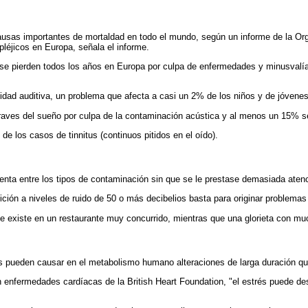
ausas importantes de mortaldad en todo el mundo, según un informe de la Org
léjicos en Europa, señala el informe.
e pierden todos los años en Europa por culpa de enfermedades y minusvalías
dad auditiva, un problema que afecta a casi un 2% de los niños y de jóvenes
raves del sueño por culpa de la contaminación acústica y al menos un 15% s
 de los casos de tinnitus (continuos pitidos en el oído).
ienta entre los tipos de contaminación sin que se le prestase demasiada atenc
ción a niveles de ruido de 50 o más decibelios basta para originar problemas
 existe en un restaurante muy concurrido, mientras que una glorieta con much
 pueden causar en el metabolismo humano alteraciones de larga duración que 
 enfermedades cardíacas de la British Heart Foundation, "el estrés puede 