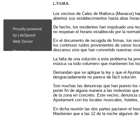
L.T/J.M.S.
Los vecinos de Cales de Mallorca (Manacor) han
abiertos sus establecimientos hasta altas hora
De hecho, los residentes han impulsado una rec
no respetan el horario establecido por la norma
En el documento de recogida de firmas, los res
los continuos ruidos provenientes de varios lo
descanso sino que han convertido nuestras vivi
La falta de una solución a este problema ha pro
música «a todo volumen» que mantienen los loc
Demandan que se aplique la ley y que el Ajuntam
desgraciadamente no parece de fácil solución.
Son muchas las denuncias que han puesto los ve
poner fin de alguna manera a las molestias que
de la zona en concreto. Este vecino, denuncia 
Ajuntament con los locales musicales, hoteles, 
En dicha reunión las dos partes pactaron el hora
Mantienen que a las 12 de la noche algunos de l