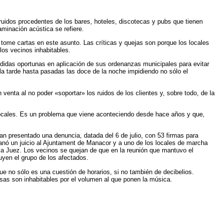
uidos procedentes de los bares, hoteles, discotecas y pubs que tienen
minación acústica se refiere.
ome cartas en este asunto. Las críticas y quejas son porque los locales
los vecinos inhabitables.
didas oportunas en aplicación de sus ordenanzas municipales para evitar
la tarde hasta pasadas las doce de la noche impidiendo no sólo el
enta al no poder «soportar» los ruidos de los clientes y, sobre todo, de la
s locales. Es un problema que viene aconteciendo desde hace años y que,
 presentado una denuncia, datada del 6 de julio, con 53 firmas para
anó un juicio al Ajuntament de Manacor y a uno de los locales de marcha
la Juez. Los vecinos se quejan de que en la reunión que mantuvo el
uyen el grupo de los afectados.
que no sólo es una cuestión de horarios, si no también de decibelios.
asas son inhabitables por el volumen al que ponen la música.