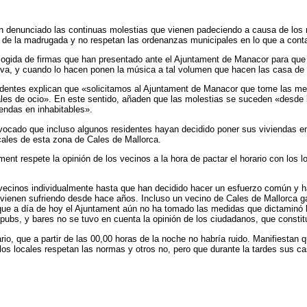
 denunciado las continuas molestias que vienen padeciendo a causa de los r
s de la madrugada y no respetan las ordenanzas municipales en lo que a conta
ogida de firmas que han presentado ante el Ajuntament de Manacor para que t
tiva, y cuando lo hacen ponen la música a tal volumen que hacen las casa de 
identes explican que «solicitamos al Ajuntament de Manacor que tome las me
cales de ocio». En este sentido, añaden que las molestias se suceden «desde 
endas en inhabitables».
vocado que incluso algunos residentes hayan decidido poner sus viviendas en v
ales de esta zona de Cales de Mallorca.
ent respete la opinión de los vecinos a la hora de pactar el horario con lo
cinos individualmente hasta que han decidido hacer un esfuerzo común y han
 vienen sufriendo desde hace años. Incluso un vecino de Cales de Mallorca g
que a día de hoy el Ajuntament aún no ha tomado las medidas que dictaminó 
pubs, y bares no se tuvo en cuenta la opinión de los ciudadanos, que constit
rio, que a partir de las 00,00 horas de la noche no habría ruido. Manifiestan 
os locales respetan las normas y otros no, pero que durante la tardes sus c