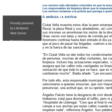
Los vecinos más afectados coinciden en que la actua
Los responsables de limpieza dicen que la respuest
Los vecinos reclaman a la policía que persiga a quie
Ó. MUÑOZA. / A JUSTÍCIA
Ciutat Vella muestra estos días la peor estamp
Raval, la plaza Reial y sus alrededores, así co
sus rincones se amontonan los restos de la diver
Unas veces son latas y restos de comida por el
fenómeno continúa hasta bien entrado el día ya
que al poco de pasar las brigadas, vuelven a es
y en la fuerza de las sanciones.
"En Ciutat Vella se dan todos los condicionante
de personas, muchas de ellas visitantes, las ca
limpieza. Incluso hay actuaciones especiales, 
asegura que las calles más castigadas se limpi
sensación de que todo lo que se hace, que es 
cambiarían mucho". Badia añade: "Las encuestas 
Por todo ello, esta responsable municipal consi
sancionarse a quienes ensucian, que son mayori
presencian, una actitud que, en su opinión, tam
Ángeles Falcés tiene la desgracia de vivir desd
tirábamos zotal para disimular el tufillo, pero 
´Hospitalet de Llobregat. "Creo que al final lo
campe a sus anchas por estas calles cuando est
respetan nada", reflexiona Ángeles. Sus palabras