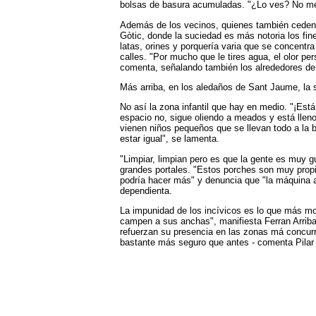
bolsas de basura acumuladas. "¿Lo ves? No me
Además de los vecinos, quienes también ceden a
Gòtic, donde la suciedad es más notoria los fi
latas, orines y porquería varia que se concen
calles. "Por mucho que le tires agua, el olor p
comenta, señalando también los alrededores de l
Más arriba, en los aledaños de Sant Jaume, la 
No así la zona infantil que hay en medio. "¡Est
espacio no, sigue oliendo a meados y está lleno
vienen niños pequeños que se llevan todo a la 
estar igual", se lamenta.
"Limpiar, limpian pero es que la gente es muy gu
grandes portales. "Estos porches son muy prop
podría hacer más" y denuncia que "la máquina a
dependienta.
La impunidad de los incívicos es lo que más mol
campen a sus anchas", manifiesta Ferran Arriba
refuerzan su presencia en las zonas má concurri
bastante más seguro que antes - comenta Pilar 