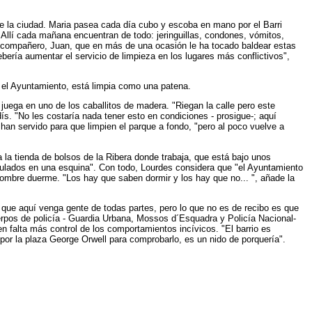
de la ciudad. Maria pasea cada día cubo y escoba en mano por el Barri
Allí cada mañana encuentran de todo: jeringuillas, condones, vómitos,
u compañero, Juan, que en más de una ocasión le ha tocado baldear estas
bería aumentar el servicio de limpieza en los lugares más conflictivos",
a el Ayuntamiento, está limpia como una patena.
juega en uno de los caballitos de madera. "Riegan la calle pero este
s. "No les costaría nada tener esto en condiciones - prosigue-; aquí
an servido para que limpien el parque a fondo, "pero al poco vuelve a
a la tienda de bolsos de la Ribera donde trabaja, que está bajo unos
ulados en una esquina". Con todo, Lourdes considera que "el Ayuntamiento
ombre duerme. "Los hay que saben dormir y los hay que no... ", añade la
 que aquí venga gente de todas partes, pero lo que no es de recibo es que
erpos de policía - Guardia Urbana, Mossos d´Esquadra y Policía Nacional-
n falta más control de los comportamientos incívicos. "El barrio es
por la plaza George Orwell para comprobarlo, es un nido de porquería".