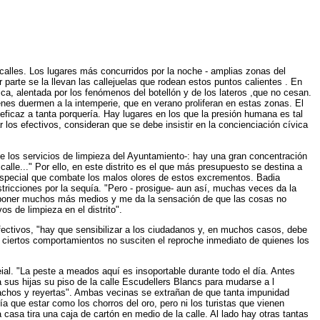
calles. Los lugares más concurridos por la noche - amplias zonas del
parte se la llevan las callejuelas que rodean estos puntos calientes . En
ica, alentada por los fenómenos del botellón y de los lateros ,que no cesan.
nes duermen a la intemperie, que en verano proliferan en estas zonas. El
ficaz a tanta porquería. Hay lugares en los que la presión humana es tal
los efectivos, consideran que se debe insistir en la concienciación cívica
de los servicios de limpieza del Ayuntamiento-: hay una gran concentración
lle..." Por ello, en este distrito es el que más presupuesto se destina a
 especial que combate los malos olores de estos excrementos. Badia
ricciones por la sequía. "Pero - prosigue- aun así, muchas veces da la
s poner muchos más medios y me da la sensación de que las cosas no
s de limpieza en el distrito".
fectivos, "hay que sensibilizar a los ciudadanos y, en muchos casos, debe
 ciertos comportamientos no susciten el reproche inmediato de quienes los
ial. "La peste a meados aquí es insoportable durante todo el día. Antes
 a sus hijas su piso de la calle Escudellers Blancs para mudarse a l
orrachos y reyertas". Ambas vecinas se extrañan de que tanta impunidad
 que estar como los chorros del oro, pero ni los turistas que vienen
 casa tira una caja de cartón en medio de la calle. Al lado hay otras tantas