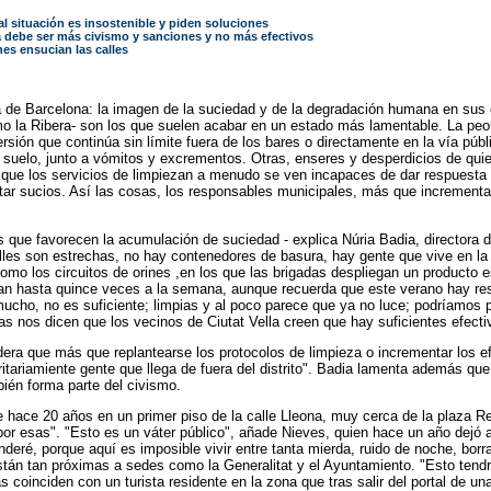
l situación es insostenible y piden soluciones
a debe ser más civismo y sanciones y no más efectivos
nes ensucian las calles
a de Barcelona: la imagen de la suciedad y de la degradación humana en sus 
mo la Ribera- son los que suelen acabar en un estado más lamentable. La peor 
sión que continúa sin límite fuera de los bares o directamente en la vía públ
 suelo, junto a vómitos y excrementos. Otras, enseres y desperdicios de quie
 que los servicios de limpiezan a menudo se ven incapaces de dar respuesta e
tar sucios. Así las cosas, los responsables municipales, más que incrementar 
s que favorecen la acumulación de suciedad - explica Núria Badia, directora 
lles son estrechas, no hay contenedores de basura, hay gente que vive en la ca
como los circuitos de orines ,en los que las brigadas despliegan un producto
an hasta quince veces a la semana, aunque recuerda que este verano hay rest
mucho, no es suficiente; limpias y al poco parece que ya no luce; podríamo
nos dicen que los vecinos de Ciutat Vella creen que hay suficientes efectivo
dera que más que replantearse los protocolos de limpieza o incrementar los e
tariamiente gente que llega de fuera del distrito". Badia lamenta además que
bién forma parte del civismo.
e hace 20 años en un primer piso de la calle Lleona, muy cerca de la plaza Re
ni por esas". "Esto es un váter público", añade Nieves, quien hace un año dejó
 venderé, porque aquí es imposible vivir entre tanta mierda, ruido de noche, b
án tan próximas a sedes como la Generalitat y el Ayuntamiento. "Esto tendría
 coinciden con un turista residente en la zona que tras salir del portal de una