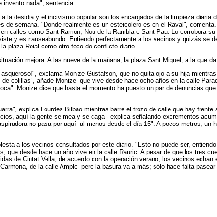
 invento nada", sentencia.
 la desidia y el incivismo popular son los encargados de la limpieza diaria 
nes de semana. "Donde realmente es un estercolero es en el Raval", comenta. 
tra en calles como Sant Ramon, Nou de la Rambla o Sant Pau. Lo corrobora s
ersiste y es nauseabundo. Entiendo perfectamente a los vecinos y quizás se de
a plaza Reial como otro foco de conflicto diario.
situación mejora. A las nueve de la mañana, la plaza Sant Miquel, a la que d
á asqueroso!", exclama Monize Gustafson, que no quita ojo a su hija mientras 
 de colillas", añade Monize, que vive desde hace ocho años en la calle Paradí
boca". Monize dice que hasta el momento ha puesto un par de denuncias que h
arra", explica Lourdes Bilbao mientras barre el trozo de calle que hay frente 
icios, aquí la gente se mea y se caga - explica señalando excrementos acum
spiradora no pasa por aquí, al menos desde el día 15". A pocos metros, un h
esta a los vecinos consultados por este diario. "Esto no puede ser, entiendo
s, que desde hace un año vive en la calle Rauric. A pesar de que los tres cu
das de Ciutat Vella, de acuerdo con la operación verano, los vecinos echan e
Carmona, de la calle Ample- pero la basura va a más; sólo hace falta pasear 