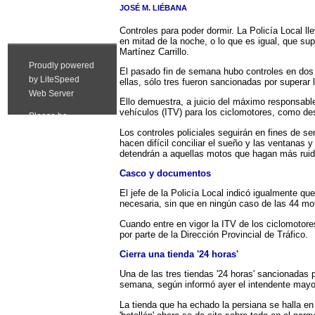
JOSÉ M. LIÉBANA
Controles para poder dormir. La Policía Local l
en mitad de la noche, o lo que es igual, que supe
Martínez Carrillo.
El pasado fin de semana hubo controles en dos p
ellas, sólo tres fueron sancionadas por superar 
Ello demuestra, a juicio del máximo responsable
vehículos (ITV) para los ciclomotores, como de
Los controles policiales seguirán en fines de 
hacen difícil conciliar el sueño y las ventanas
detendrán a aquellas motos que hagan más ruid
Casco y documentos
El jefe de la Policía Local indicó igualmente qu
necesaria, sin que en ningún caso de las 44 mo
Cuando entre en vigor la ITV de los ciclomotore
por parte de la Dirección Provincial de Tráfico.
Cierra una tienda '24 horas'
Una de las tres tiendas '24 horas' sancionadas 
semana, según informó ayer el intendente mayor
La tienda que ha echado la persiana se halla en 