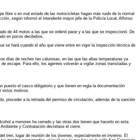
ape libre o en mal estado de las motocicletas hagan más ruido de lo normal
racción, según informó el intendente mayor jefe de la Policía Local, Alfonso
ltado de 44 motos a las que se ordenó parar y a las que se inspeccionó. De
sado en pocos decibelios.
ue se hará cuando el año que viene entre en vigor la inspección técnica de
tos días de noches tan calurosas, en las que las altas temperaturas ya
de escape. Para ello, los agentes volverán a vigilar zonas transitadas y
van puesto el casco obligatorio y que tienen en regla la documentación
r estos motivos.
o, proceder a la retirada del permiso de circulación, además de la sanción
alcohol a menores ha cerrado y las otras dos tienen que hacerlo en esta
Ambiente y Contratación decretase el cierre.
el tren, lugar de reunión de los jóvenes, especialmente en invierno. El