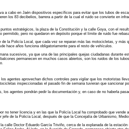
leva a cabo en Jaén dispositivos específicos para evitar que los tubos de esc
ren los 83 decibelios, barrera a partir de la cual el ruido se convierte en inf
untos estratégicos, la plaza de la Constitución y la calle Goya, con el resu
lo permitido, pero no quedaron en depósito porque el límite de ruido fue reba
 de la Policía Local, que cada vez se reparan más las motocicletas, y más q
sde hace años funciona obligatoriamente para el resto de vehículos.
semana sucesivos, ya que una de las principales quejas ciudadanas durante es
 y balcones permanecen en muchos casos abiertos, son los ruidos de los tubos 
o.
e los agentes aprovechan dichos controles para vigilar que los motoristas lle
tocicletas inspeccionadas el pasado fin de semana tuvieran que sancionar po
s, los agentes pondrán pedir la documentación y, en caso de no haberla pasad
por no tener licencia y en las que la Policía Local ha comprobado que vende 
 jefe de la Policía Local, después de que la Concejalía de Urbanismo, Medio 
la calle Doctor Eduardo García Triviño, cerca de la explanada de la estación d