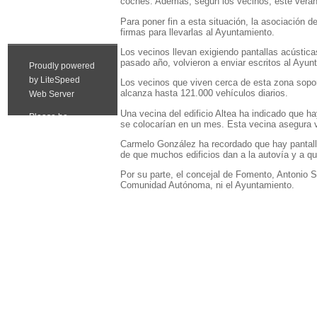
coches. Además, según los vecinos, este verano
Para poner fin a esta situación, la asociación
firmas para llevarlas al Ayuntamiento.
Los vecinos llevan exigiendo pantallas acústic
pasado año, volvieron a enviar escritos al Ayu
Los vecinos que viven cerca de esta zona sopor
alcanza hasta 121.000 vehículos diarios.
Una vecina del edificio Altea ha indicado que ha
se colocarían en un mes. Esta vecina asegura vi
Carmelo González ha recordado que hay pantallas
de que muchos edificios dan a la autovía y a qu
Por su parte, el concejal de Fomento, Antonio S
Comunidad Autónoma, ni el Ayuntamiento.