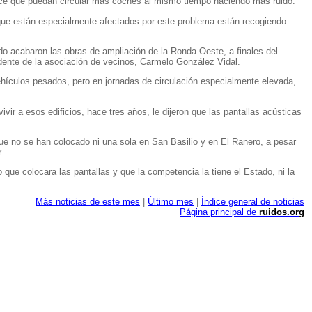
 hace que puedan circular más coches al mismo tiempo haciendo más ruido.
s que están especialmente afectados por este problema están recogiendo
o acabaron las obras de ampliación de la Ronda Oeste, a finales del
idente de la asociación de vecinos, Carmelo González Vidal.
ehículos pesados, pero en jornadas de circulación especialmente elevada,
vir a esos edificios, hace tres años, le dijeron que las pantallas acústicas
que no se han colocado ni una sola en San Basilio y en El Ranero, a pesar
.
que colocara las pantallas y que la competencia la tiene el Estado, ni la
Más noticias de este mes
|
Último mes
|
Índice general de noticias
Página principal de
ruidos.org