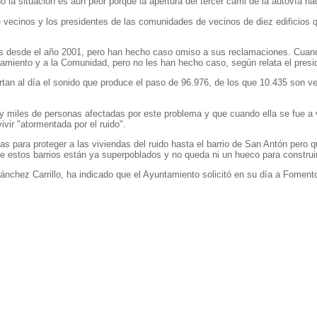
 la situación es aún peor porque la apertura del tercer carril de la autovía
 de vecinos y los presidentes de las comunidades de vecinos de diez edificio
as desde el año 2001, pero han hecho caso omiso a sus reclamaciones. Cuand
ntamiento y a la Comunidad, pero no les han hecho caso, según relata el pres
tan al día el sonido que produce el paso de 96.976, de los que 10.435 son v
y miles de personas afectadas por este problema y que cuando ella se fue a vi
vir "atormentada por el ruido".
 para proteger a las viviendas del ruido hasta el barrio de San Antón pero 
e estos barrios están ya superpoblados y no queda ni un hueco para construir
ánchez Carrillo, ha indicado que el Ayuntamiento solicitó en su día a Fomento 