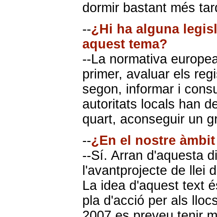
dormir bastant més tar
--
¿Hi ha alguna legisl
aquest tema?
--La normativa europea 
primer, avaluar els regi
segon, informar i consul
autoritats locals han d
quart, aconseguir un g
--
¿En el nostre àmbi
--Sí. Arran d'aquesta d
l'avantprojecte de llei 
La idea d'aquest text é
pla d'acció per als llo
2007 es preveu tenir m