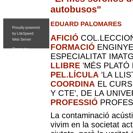
autobusos"
EDUARD PALOMARES
AFICIÓ
COL.LECCIO
FORMACIÓ
ENGINYE
ESPECIALITAT IMATG
LLIBRE
'MÉS PLATÓ 
PEL.LÍCULA
'LA LLI
COORDINA
EL CURS
Y CTE', DE LA UNIV
PROFESSIÓ
PROFES
La contaminació acústi
vivim en la societat act