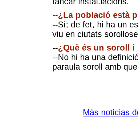
tancar instal.lacions.
--
¿La població està pe
--Sí; de fet, hi ha un 
viu en ciutats sorollos
--
¿Què és un soroll i
--No hi ha una definici
paraula soroll amb que
Más noticias 