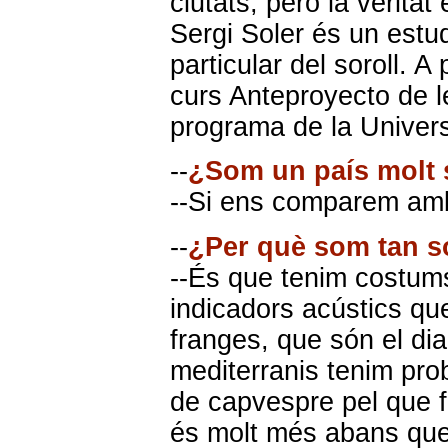
ciutats, però la veritat
Sergi Soler és un estu
particular del soroll. A
curs Anteproyecto de l
programa de la Univers
--
¿Som un país molt 
--Si ens comparem amb 
--
¿Per què som tan s
--És que tenim costums 
indicadors acústics que
franges, que són el dia
mediterranis tenim pro
de capvespre pel que f
és molt més abans que