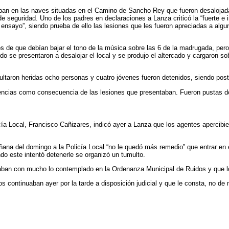
ban en las naves situadas en el Camino de Sancho Rey que fueron desalojada
e seguridad. Uno de los padres en declaraciones a Lanza criticó la “fuerte e 
 ensayo”, siendo prueba de ello las lesiones que les fueron apreciadas a algu
s de que debían bajar el tono de la música sobre las 6 de la madrugada, pero
se presentaron a desalojar el local y se produjo el altercado y cargaron s
taron heridas ocho personas y cuatro jóvenes fueron detenidos, siendo poste
gencias como consecuencia de las lesiones que presentaban. Fueron pustas dos
icía Local, Francisco Cañizares, indicó ayer a Lanza que los agentes apercib
na del domingo a la Policía Local “no le quedó más remedio” que entrar en el
do este intentó detenerle se organizó un tumulto.
ban con mucho lo contemplado en la Ordenanza Municipal de Ruidos y que los
os continuaban ayer por la tarde a disposición judicial y que le consta, no de