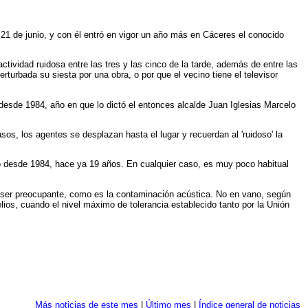
 21 de junio, y con él entró en vigor un año más en Cáceres el conocido
ctividad ruidosa entre las tres y las cinco de la tarde, además de entre las
turbada su siesta por una obra, o por que el vecino tiene el televisor
í desde 1984, año en que lo dictó el entonces alcalde Juan Iglesias Marcelo
os, los agentes se desplazan hasta el lugar y recuerdan al 'ruidoso' la
do desde 1984, hace ya 19 años. En cualquier caso, es muy poco habitual
 a ser preocupante, como es la contaminación acústica. No en vano, según
os, cuando el nivel máximo de tolerancia establecido tanto por la Unión
Más noticias de este mes
|
Último mes
|
Índice general de noticias