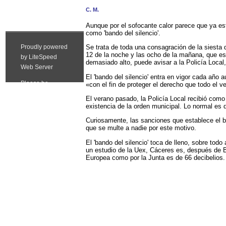
C. M.
Aunque por el sofocante calor parece que ya est
como 'bando del silencio'.
Se trata de toda una consagración de la siesta d
12 de la noche y las ocho de la mañana, que est
demasiado alto, puede avisar a la Policía Local, 
El 'bando del silencio' entra en vigor cada año
«con el fin de proteger el derecho que todo el v
El verano pasado, la Policía Local recibió como
existencia de la orden municipal. Lo normal e
Curiosamente, las sanciones que establece el b
que se multe a nadie por este motivo.
El 'bando del silencio' toca de lleno, sobre to
un estudio de la Uex, Cáceres es, después de B
Europea como por la Junta es de 66 decibelios.