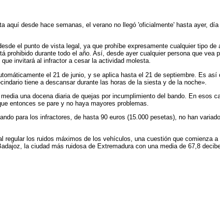
a aquí desde hace semanas, el verano no llegó 'oficialmente' hasta ayer, día
esde el punto de vista legal, ya que prohíbe expresamente cualquier tipo de a
á prohibido durante todo el año. Así, desde ayer cualquier persona que vea per
que invitará al infractor a cesar la actividad molesta.
 automáticamente el 21 de junio, y se aplica hasta el 21 de septiembre. Es as
ecindario tiene a descansar durante las horas de la siesta y de la noche».
 media una docena diaria de quejas por incumplimiento del bando. En esos cas
s que entonces se pare y no haya mayores problemas.
ando para los infractores, de hasta 90 euros (15.000 pesetas), no han varia
do al regular los ruidos máximos de los vehículos, una cuestión que comienza
adajoz, la ciudad más ruidosa de Extremadura con una media de 67,8 decibeli