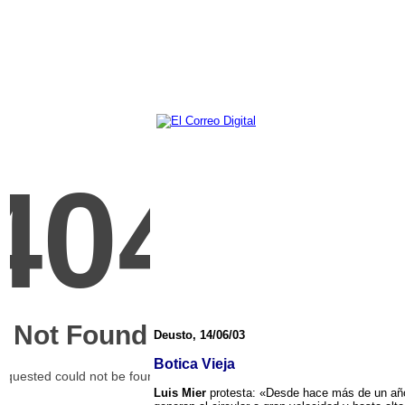
Deusto, 14/06/03
Botica Vieja
Luis Mier
protesta: «Desde hace más de un año 