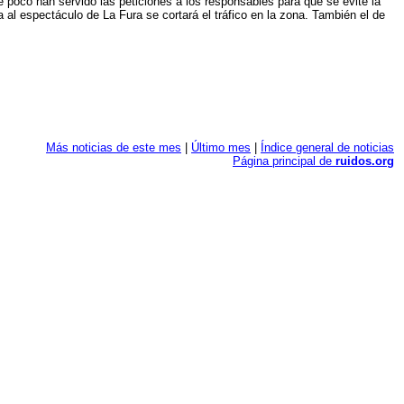
De poco han servido las peticiones a los responsables para que se evite la
a al espectáculo de La Fura se cortará el tráfico en la zona. También el de
Más noticias de este mes
|
Último mes
|
Índice general de noticias
Página principal de
ruidos.org