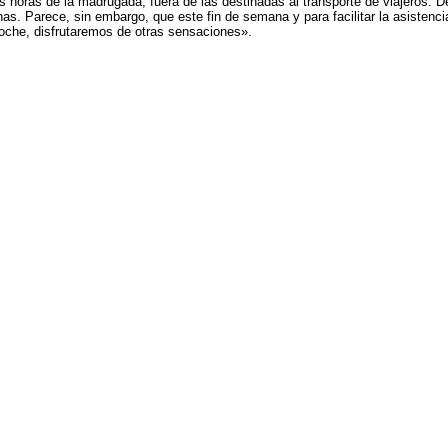
as horas de la madrugada, fuera de las destinadas al transporte de viajeros. 
as. Parece, sin embargo, que este fin de semana y para facilitar la asistenci
oche, disfrutaremos de otras sensaciones».