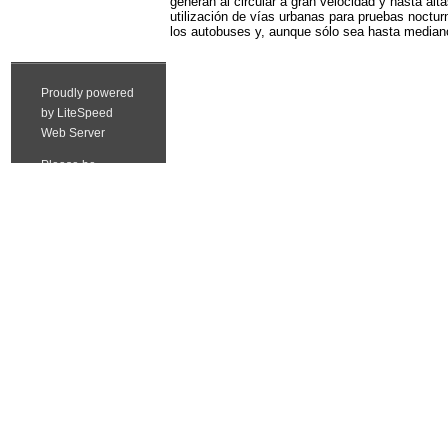
generan al circular a gran velocidad y hasta alt
utilización de vías urbanas para pruebas nocturn
los autobuses y, aunque sólo sea hasta median